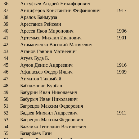
36
Антуфьев Андрей Никифорович
37
Анциферов Константин Фифаилович
1917
38
Аралов Баймурза
39
Арестанов Рейсеан
40
Арсеев Яков Миронович
1906
41
Артемьев Михаил Иванович
1901
42
Атаманченко Василий Матвеевич
43
Атанов Гаврил Матвеевич
44
Атуев Буда Б.
45
Аулов Денис Андреевич
1916
46
Афанасьев Федор Ильич
1909
47
Аиматов Тикамбай
48
Бабаджанов Курбан
49
Бабурин Иван Николаевич
50
Бабурыч Иван Николаевич
51
Багрецов Максим Федорович
52
Бадаев Михаил Андреевич
1911
53
Баерецов Максим Федорович
54
Бажайко Геннадий Васильевич
55
Базарбаев Гази