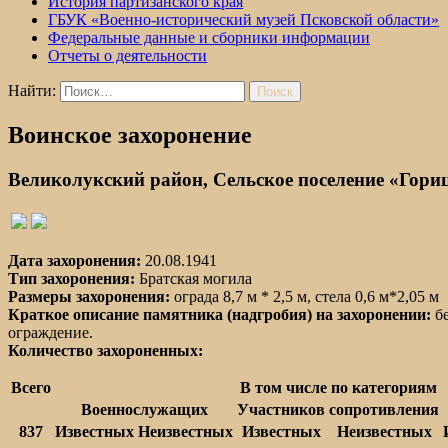
История партизанского края
ГБУК «Военно-исторический музей Псковской области»
Федеральные данные и сборники информации
Отчеты о деятельности
Найти:
Воинское захоронение
Великолукский район, Сельское поселение «Гориц
Дата захоронения:
20.08.1941
Тип захоронения:
Братская могила
Размеры захоронения:
ограда 8,7 м * 2,5 м, стела 0,6 м*2,05 м
Краткое описание памятника (надгробия) на захоронении:
бе
ограждение.
Количество захороненных:
Всего
В том числе по категориям
Военнослужащих
Участников сопротивления
837
Известных
Неизвестных
Известных
Неизвестных