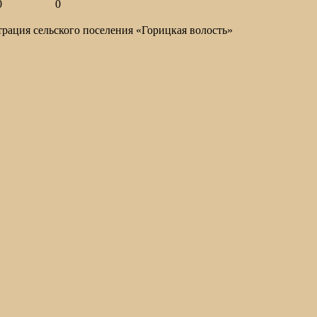
0
0
ация сельского поселения «Горицкая волость»