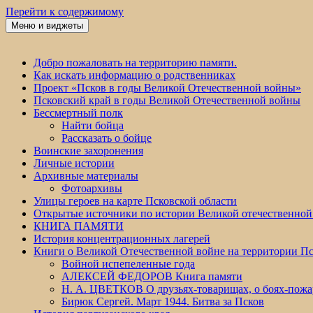
Перейти к содержимому
Меню и виджеты
Победа 60
Добро пожаловать на территорию памяти.
Как искать информацию о родственниках
Проект «Псков в годы Великой Отечественной войны»
Псковский край в годы Великой Отечественной войны
Бессмертный полк
Найти бойца
Рассказать о бойце
Воинские захоронения
Личные истории
Архивные материалы
Фотоархивы
Улицы героев на карте Псковской области
Открытые источники по истории Великой отечественной
КНИГА ПАМЯТИ
История концентрационных лагерей
Книги о Великой Отечественной войне на территории Пс
Войной испепеленные года
АЛЕКСЕЙ ФЕДОРОВ Книга памяти
Н. А. ЦВЕТКОВ О друзьях-товарищах, о боях-по
Бирюк Сергей. Март 1944. Битва за Псков