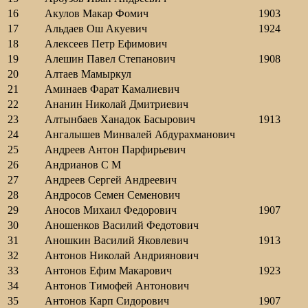
16
Акулов Макар Фомич
1903
17
Альдаев Ош Акуевич
1924
18
Алексеев Петр Ефимович
19
Алешин Павел Степанович
1908
20
Алтаев Мамыркул
21
Аминаев Фарат Камалиевич
22
Ананин Николай Дмитриевич
23
Алтынбаев Ханадок Басырович
1913
24
Ангалышев Минвалей Абдурахманович
25
Андреев Антон Парфирьевич
26
Андрианов С М
27
Андреев Сергей Андреевич
28
Андросов Семен Семенович
29
Аносов Михаил Федорович
1907
30
Аношенков Василий Федотович
31
Аношкин Василий Яковлевич
1913
32
Антонов Николай Андриянович
33
Антонов Ефим Макарович
1923
34
Антонов Тимофей Антонович
35
Антонов Карп Сидорович
1907