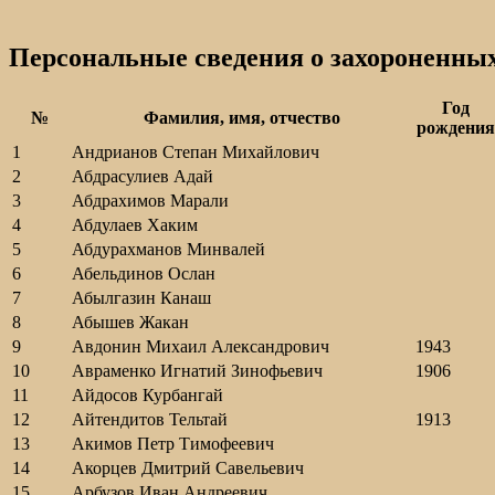
Персональные сведения о захороненны
Год
№
Фамилия, имя, отчество
рождения
1
Андрианов Степан Михайлович
2
Абдрасулиев Адай
3
Абдрахимов Марали
4
Абдулаев Хаким
5
Абдурахманов Минвалей
6
Абельдинов Ослан
7
Абылгазин Канаш
8
Абышев Жакан
9
Авдонин Михаил Александрович
1943
10
Авраменко Игнатий Зинофьевич
1906
11
Айдосов Курбангай
12
Айтендитов Тельтай
1913
13
Акимов Петр Тимофеевич
14
Акорцев Дмитрий Савельевич
15
Арбузов Иван Андреевич