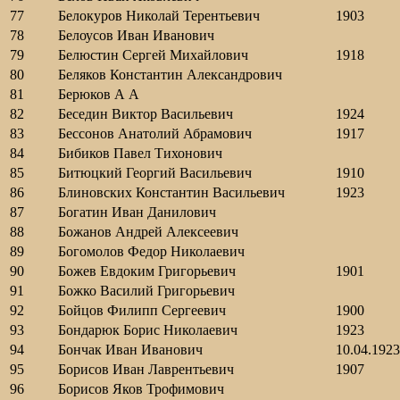
77
Белокуров Николай Терентьевич
1903
78
Белоусов Иван Иванович
79
Белюстин Сергей Михайлович
1918
80
Беляков Константин Александрович
81
Берюков А А
82
Беседин Виктор Васильевич
1924
83
Бессонов Анатолий Абрамович
1917
84
Бибиков Павел Тихонович
85
Битюцкий Георгий Васильевич
1910
86
Блиновских Константин Васильевич
1923
87
Богатин Иван Данилович
88
Божанов Андрей Алексеевич
89
Богомолов Федор Николаевич
90
Божев Евдоким Григорьевич
1901
91
Божко Василий Григорьевич
92
Бойцов Филипп Сергеевич
1900
93
Бондарюк Борис Николаевич
1923
94
Бончак Иван Иванович
10.04.1923
95
Борисов Иван Лаврентьевич
1907
96
Борисов Яков Трофимович