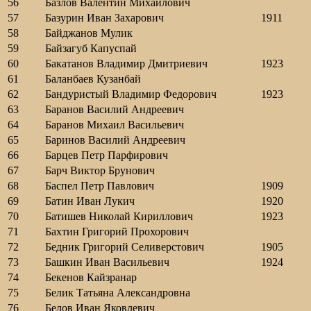
56
Базлов Валентин Михайлович
57
Базурин Иван Захарович
1911
58
Байджанов Мулик
59
Байзагуб Капуспай
60
Бакатанов Владимир Дмитриевич
1923
61
Баланбаев Кузанбай
62
Бандуристый Владимир Федорович
1923
63
Баранов Василий Андреевич
64
Баранов Михаил Васильевич
65
Баринов Василий Андреевич
66
Барцев Петр Парфирович
67
Барч Виктор Брунович
68
Баспел Петр Павлович
1909
69
Батин Иван Лукич
1920
70
Батишев Николай Кириллович
1923
71
Бахтин Григорий Прохорович
72
Бедник Григорий Селиверстович
1905
73
Башкин Иван Васильевич
1924
74
Бекенов Кайзранар
75
Белик Татьяна Александровна
76
Белов Иван Яковлевич