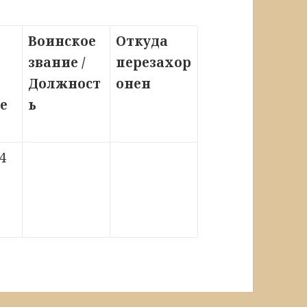
Воинское
Откуда
звание /
перезахор
Должност
онен
е
ь
4