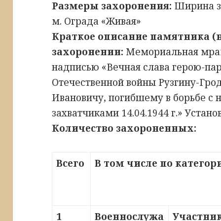
Размеры захоронения:
Ширина за
м. Ограда «Живая»
Краткое описание памятника (
захоронении:
Мемориальная мрамо
надписью «Вечная слава герою-па
Отечественной войны Рузгину-Гро
Ивановичу, погибшему в борьбе с
захватчиками 14.04.1944 г.» Установ
Количество захороненных:
Всего
В том числе по катего
1
Военнослужа
Участни