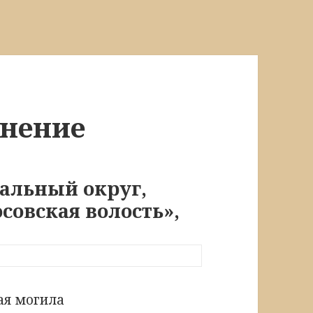
онение
альный округ,
совская волость»,
я могила