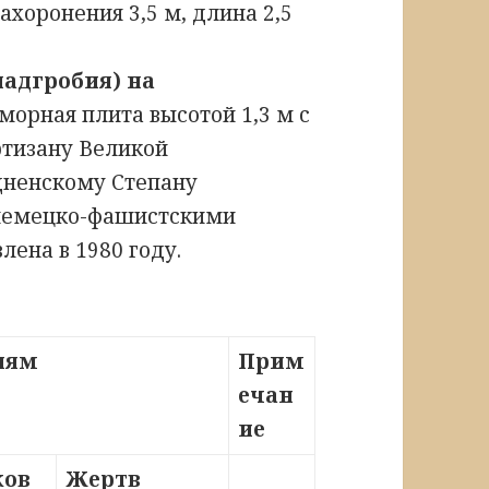
хоронения 3,5 м, длина 2,5
надгробия) на
рная плита высотой 1,3 м с
ртизану Великой
дненскому Степану
 немецко-фашистскими
лена в 1980 году.
риям
Прим
ечан
ие
ков
Жертв