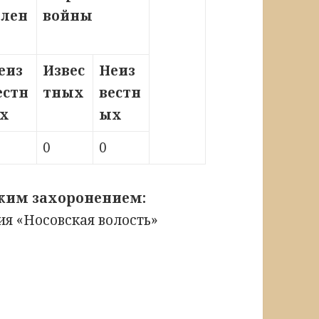
влен
войны
еиз
Извес
Неиз
естн
тных
вестн
х
ых
0
0
ским захоронением:
я «Носовская волость»