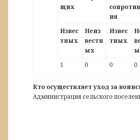
щих
сопроти
ия
Извес
Неиз
Извес
Н
тных
вестн
тных
в
ых
ы
1
0
0
0
Кто осуществляет уход за воин
Администрация сельского поселени