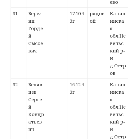
ево
31
Берез
17.10.4
рядов
Калин
ин
3г
ой
инска
Горде
я
й
обл.Не
Сысое
вельс
вич
кий р-
н
д.Остр
ов
32
Беляв
16.12.4
Калин
цев
3г
инска
Серге
я
й
обл.Не
Кондр
вельс
атьев
кий р-
ич
н
д.Остр