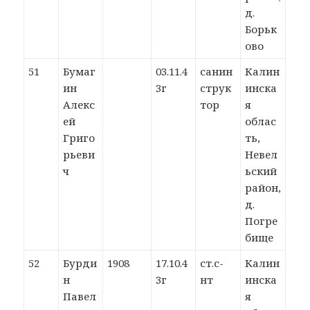
д.
Борьк
ово
51
Бумаг
03.11.4
санин
Калин
ин
3г
струк
инска
Алекс
тор
я
ей
облас
Григо
ть,
рьеви
Невел
ч
ьский
район,
д.
Погре
бище
52
Бурди
1908
17.10.4
ст.с-
Калин
н
3г
нт
инска
Павел
я