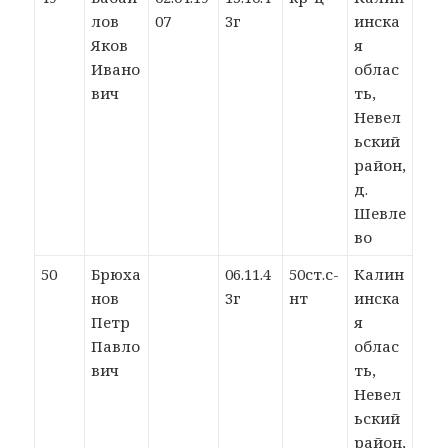
лов
07
3г
инска
Яков
я
Ивано
облас
вич
ть,
Невел
ьский
район,
д.
Шевле
во
50
Брюха
06.11.4
50ст.с-
Калин
нов
3г
нт
инска
Петр
я
Павло
облас
вич
ть,
Невел
ьский
район,