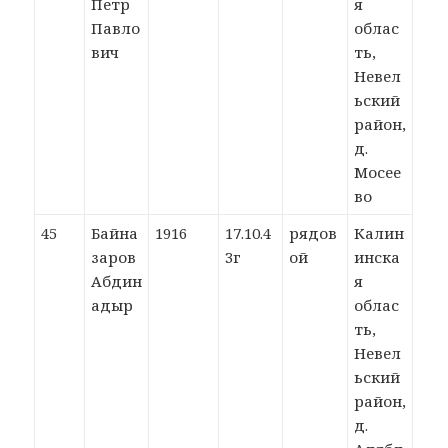
Петр
я
Павло
облас
вич
ть,
Невел
ьский
район,
д.
Мосее
во
45
Байна
1916
17.10.4
рядов
Калин
заров
3г
ой
инска
Абдин
я
адыр
облас
ть,
Невел
ьский
район,
д.