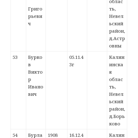
облас
Григо
ть,
рьеви
Невел
ч
ьский
район,
д.Астр
овны
53
Бурко
05.11.4
Калин
в
3г
инска
Викто
я
р
облас
Ивано
ть,
вич
Невел
ьский
район,
д.Борь
ково
54
Бурла
1908
16.12.4
Калин