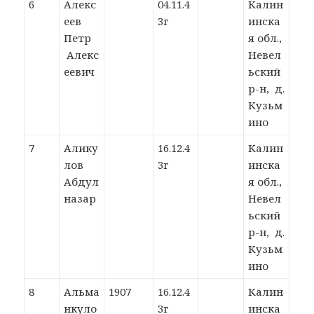
6
Алекс
04.11.4
Калин
еев
3г
инска
Петр
я обл.,
Алекс
Невел
еевич
ьский
р-н, д.
Кузьм
ино
7
Алику
16.12.4
Калин
лов
3г
инска
Абдул
я обл.,
назар
Невел
ьский
р-н, д.
Кузьм
ино
8
Альма
1907
16.12.4
Калин
нкуло
3г
инска