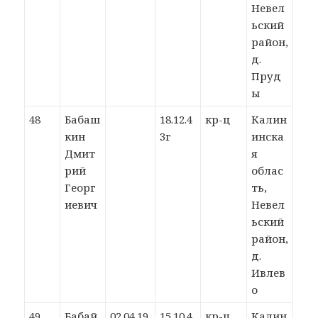
Невел
ьский
район,
д.
Пруд
ы
48
Бабаш
18.12.4
кр-ц
Калин
кин
3г
инска
Дмит
я
рий
облас
Георг
ть,
иевич
Невел
ьский
район,
д.
Ивлев
о
49
Бабай
02.04.19
15.10.4
кр-ц
Калин