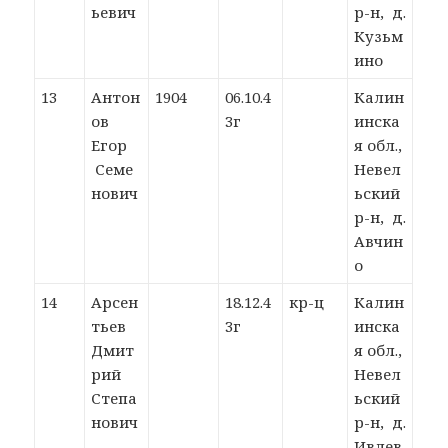
ьевич
р-н, д.
Кузьм
ино
13
Антон
1904
06.10.4
Калин
ов
3г
инска
Егор
я обл.,
Семе
Невел
нович
ьский
р-н, д.
Авчин
о
14
Арсен
18.12.4
кр-ц
Калин
тьев
3г
инска
Дмит
я обл.,
рий
Невел
Степа
ьский
нович
р-н, д.
Ивлев