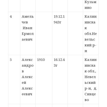
Кузьм
ино
4
Амель
19.12.1
Калин
чев
943г
инска
Иван
я
Ермол
обл.Не
аевич
вельс
кий р-
н
5
Алекс
1910
16.12.4
Калин
андро
3г
инска
в
я обл.,
Алекс
Невел
ей
ьский
Алекс
р-н, д.
еевич
Сивце
во