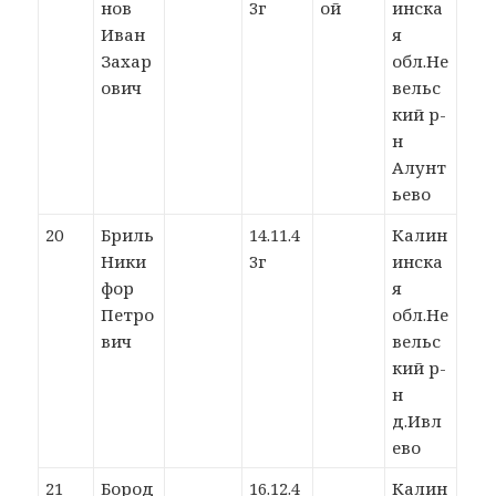
нов
3г
ой
инска
Иван
я
Захар
обл.Не
ович
вельс
кий р-
н
Алунт
ьево
20
Бриль
14.11.4
Калин
Ники
3г
инска
фор
я
Петро
обл.Не
вич
вельс
кий р-
н
д.Ивл
ево
21
Бород
16.12.4
Калин