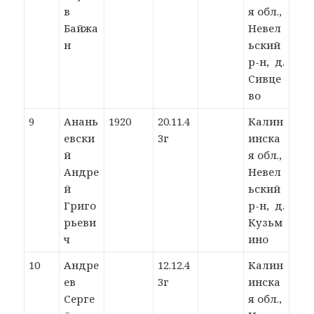
в
я обл.,
Байжа
Невел
н
ьский
р-н, д.
Сивце
во
9
Анань
1920
20.11.4
Калин
евски
3г
инска
й
я обл.,
Андре
Невел
й
ьский
Григо
р-н, д.
рьеви
Кузьм
ч
ино
10
Андре
12.12.4
Калин
ев
3г
инска
Серге
я обл.,