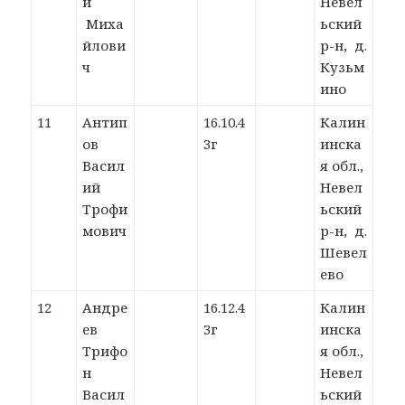
й
Невел
Миха
ьский
йлови
р-н, д.
ч
Кузьм
ино
11
Антип
16.10.4
Калин
ов
3г
инска
Васил
я обл.,
ий
Невел
Трофи
ьский
мович
р-н, д.
Шевел
ево
12
Андре
16.12.4
Калин
ев
3г
инска
Трифо
я обл.,
н
Невел
Васил
ьский