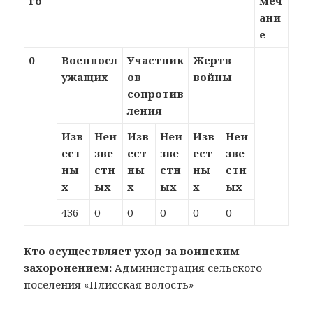
го
меч
ани
е
0
Военносл
Участник
Жертв
ужащих
ов
войны
сопротив
ления
Изв
Неи
Изв
Неи
Изв
Неи
ест
зве
ест
зве
ест
зве
ны
стн
ны
стн
ны
стн
х
ых
х
ых
х
ых
436
0
0
0
0
0
Кто осуществляет уход за воинским
захоронением:
Администрация сельского
поселения «Плисская волость»