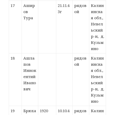
17
Ашир
21.11.4
рядов
Калин
ов
3г
ой
инска
Тура
я обл.,
Невел
ьский
р-н, д.
Кузьм
ино
18
Ашла
рядов
Калин
пов
ой
инска
Иннок
я обл.,
ентий
Невел
Ивано
ьский
вич
р-н, д.
Кузьм
ино
19
Брюха
1920
10.10.4
рядов
Калин