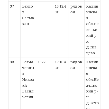
37
Бейсо
16.12.4
рядов
Калин
в
3г
ой
инска
Сатма
я
хан
обл.Не
вельс
кий р-
н
д.Сив
цево
38
Безма
1922
17.10.4
рядов
Калин
терны
3г
ой
инска
х
я
Никол
обл.Не
ай
вельс
Васил
кий р-
ьевич
н
д.Остр
ов