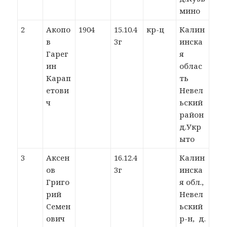
мино
2
Акопо
1904
15.10.4
кр-ц
Калин
в
3г
инска
Гарег
я
ин
облас
Карап
ть
етови
Невел
ч
ьский
район
д.Укр
ыто
3
Аксен
16.12.4
Калин
ов
3г
инска
Григо
я обл.,
рий
Невел
Семен
ьский
ович
р-н, д.