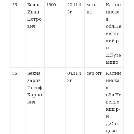
35
Белов
1909
20.11.4
мл.с-
Калин
Иван
3г
нт
инска
Петро
я
вич
обл.Не
вельс
кий р-
н
д.Кузь
мино
36
Бекна
04.11.4
сер-нт
Калин
заров
3г
инска
Иосиф
я
Карпо
обл.Не
вич
вельс
кий р-
н
д.Сив
цево