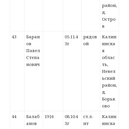
район,
д.
Остро
в
43
Баран
05.11.4
рядов
Калин
ов
3г
ой
инска
Павел
я
Степа
облас
нович
ть,
Невел
ьский
район,
д.
Борьк
ово
44
Балаб
1916
08.10.4
ст.л-
Калин
анов
3г
нт
инска