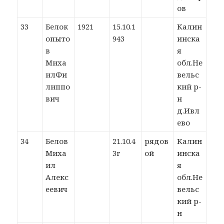
ов
33
Белок
1921
15.10.1
Калин
опыто
943
инска
в
я
Миха
обл.Не
илФи
вельс
липпо
кий р-
вич
н
д.Ивл
ево
34
Белов
21.10.4
рядов
Калин
Миха
3г
ой
инска
ил
я
Алекс
обл.Не
еевич
вельс
кий р-
н