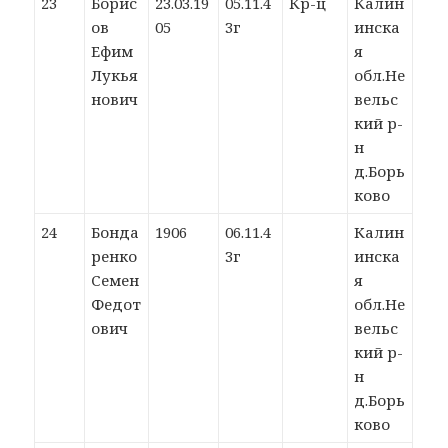
23
Борис
23.03.19
05.11.4
Кр-ц
Калин
ов
05
3г
инска
Ефим
я
Лукья
обл.Не
нович
вельс
кий р-
н
д.Борь
ково
24
Бонда
1906
06.11.4
Калин
ренко
3г
инска
Семен
я
Федот
обл.Не
ович
вельс
кий р-
н
д.Борь
ково