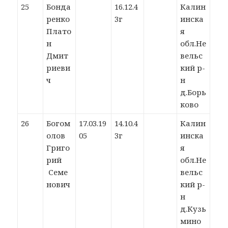
25
Бонда
16.12.4
Калин
ренко
3г
инска
Плато
я
н
обл.Не
Дмит
вельс
риеви
кий р-
ч
н
д.Борь
ково
26
Богом
17.03.19
14.10.4
Калин
олов
05
3г
инска
Григо
я
рий
обл.Не
Семе
вельс
нович
кий р-
н
д.Кузь
мино