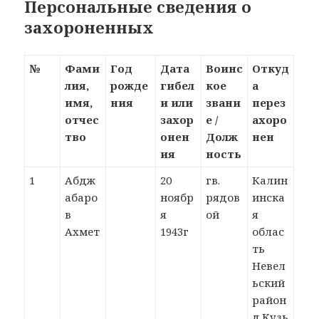
Персональные сведения о
захороненных
№
Фами
Год
Дата
Воинс
Откуд
лия,
рожде
гибел
кое
а
имя,
ния
и или
звани
перез
отчес
захор
е /
ахоро
тво
онен
Долж
нен
ия
ность
1
Абдж
20
гв.
Калин
абаро
ноябр
рядов
инска
в
я
ой
я
Ахмет
1943г
облас
ть
Невел
ьский
район
д.Кузь