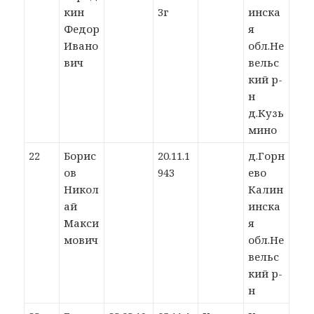
кин
3г
инска
Федор
я
Ивано
обл.Не
вич
вельс
кий р-
н
д.Кузь
мино
22
Борис
20.11.1
д.Горн
ов
943
ево
Никол
Калин
ай
инска
Макси
я
мович
обл.Не
вельс
кий р-
н