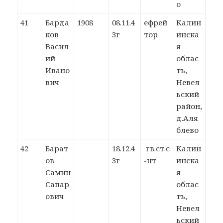
о
41
Барда
1908
08.11.4
ефрей
Калин
ков
3г
тор
инска
Васил
я
ий
облас
Ивано
ть,
вич
Невел
ьский
район,
д.Аля
блево
42
Барат
18.12.4
гв.ст.с
Калин
ов
3г
-нт
инска
Самин
я
Сапар
облас
ович
ть,
Невел
ьский