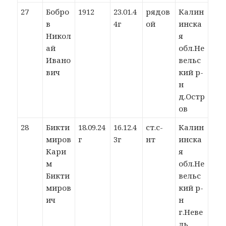
27
Бобро
1912
23.01.4
рядов
Калин
в
4г
ой
инска
Никол
я
ай
обл.Не
Ивано
вельс
вич
кий р-
н
д.Остр
ов
28
Бикти
18.09.24
16.12.4
ст.с-
Калин
миров
г
3г
нт
инска
Кари
я
м
обл.Не
Бикти
вельс
миров
кий р-
ич
н
г.Неве
ль