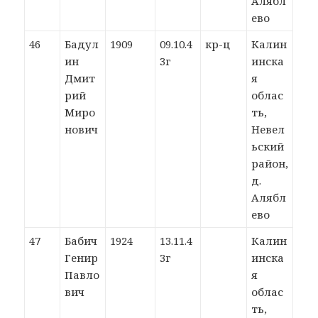
Алябл
ево
46
Бадул
1909
09.10.4
кр-ц
Калин
ин
3г
инска
Дмит
я
рий
облас
Миро
ть,
нович
Невел
ьский
район,
д.
Алябл
ево
47
Бабич
1924
13.11.4
Калин
Генир
3г
инска
Павло
я
вич
облас
ть,