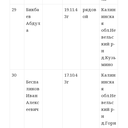
29
Бикба
19.11.4
рядов
Калин
ев
3г
ой
инска
Абдул
я
а
обл.Не
вельс
кий р-
н
д.Кузь
мино
30
17.10.4
Калин
Беспа
3г
инска
ликов
я
Иван
обл.Не
Алекс
вельс
еевич
кий р-
н
д.Горн