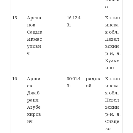
о
15
Арсла
16.12.4
Калин
нов
3г
инска
Садык
я обл.,
Икмат
Невел
улови
ьский
ч
р-н, д.
Кузьм
ино
16
Арши
30.01.4
рядов
Калин
ев
3г
ой
инска
Джаб
я обл.,
раил
Невел
Агубе
ьский
киров
р-н, д.
ич
Сивце
во