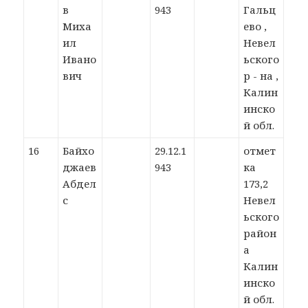
в
943
Гальц
Миха
ево ,
ил
Невел
Ивано
ьского
вич
р - на ,
Калин
инско
й обл.
16
Байхо
29.12.1
отмет
джаев
943
ка
Абдел
173,2
с
Невел
ьского
район
а
Калин
инско
й обл.