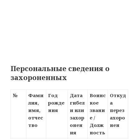
Персональные сведения о
захороненных
№
Фами
Год
Дата
Воинс
Откуд
лия,
рожде
гибел
кое
а
имя,
ния
и или
звани
перез
отчес
захор
е /
ахоро
тво
онен
Долж
нен
ия
ность