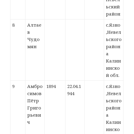
ьский
район
8
Алтае
с.Язно
в
,Невел
Чудо
ьского
мян
район
а
Калин
инско
й обл.
9
Амбро
1894
22.04.1
с.Язно
симов
944
,Невел
Пётр
ьского
Григо
район
рьеви
а
ч
Калин
инско