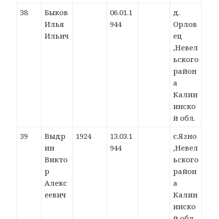
38
Быков
06.01.1
д.
Илья
944
Орлов
Ильич
ец
,Невел
ьского
район
а
Калин
инско
й обл.
39
Выдр
1924
13.03.1
с.Язно
ин
944
,Невел
Викто
ьского
р
район
Алекс
а
еевич
Калин
инско
й обл.