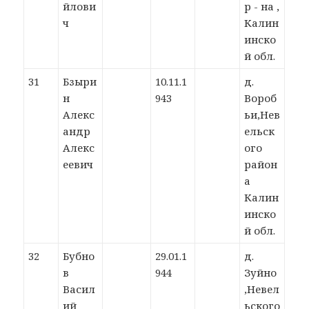
йлови
р - на ,
ч
Калин
инско
й обл.
31
Бзыри
10.11.1
д.
н
943
Вороб
Алекс
ьи,Нев
андр
ельск
Алекс
ого
еевич
район
а
Калин
инско
й обл.
32
Бубно
29.01.1
д.
в
944
Зуйно
Васил
,Невел
ий
ьского