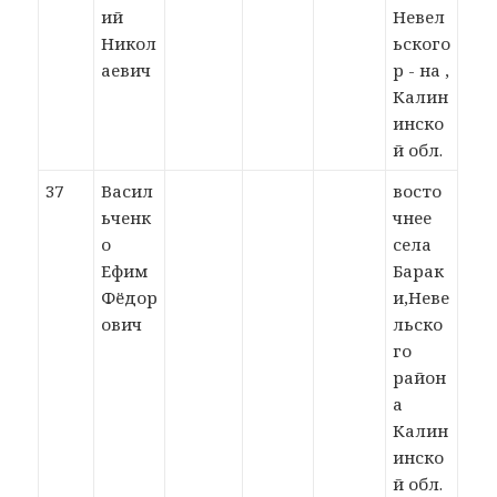
ий
Невел
Никол
ьского
аевич
р - на ,
Калин
инско
й обл.
37
Васил
восто
ьченк
чнее
о
села
Ефим
Барак
Фёдор
и,Неве
ович
льско
го
район
а
Калин
инско
й обл.