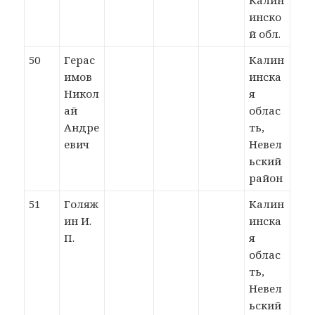
Калин
инско
й обл.
50
Герас
Калин
имов
инска
Никол
я
ай
облас
Андре
ть,
евич
Невел
ьский
район
51
Голяж
Калин
ин И.
инска
П.
я
облас
ть,
Невел
ьский