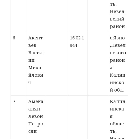
ть,
Невел
ьский
район
6
Акент
16.02.1
с.Язно
ьев
944
,Невел
Васил
ьского
ий
район
Миха
а
йлови
Калин
ч
инско
й обл.
7
Амека
Калин
апян
инска
Левон
я
Петро
облас
сян
ть,
Невел