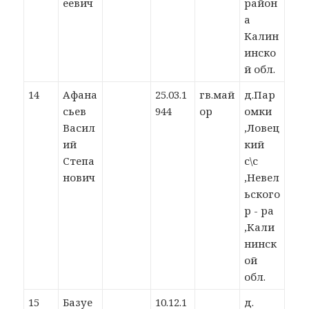
еевич
район
а
Калин
инско
й обл.
14
Афана
25.03.1
гв.май
д.Пар
сьев
944
ор
омки
Васил
,Ловец
ий
кий
Степа
с\с
нович
,Невел
ьского
р - ра
,Кали
нинск
ой
обл.
15
Базуе
10.12.1
д.