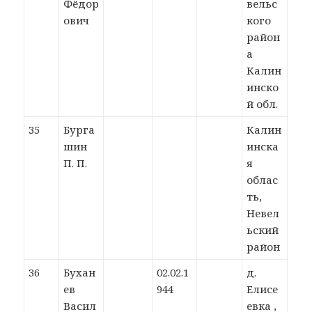
Фёдор
вельс
ович
кого
район
а
Калин
инско
й обл.
35
Бурга
Калин
шин
инска
П. П.
я
облас
ть,
Невел
ьский
район
36
Бухан
02.02.1
д.
ев
944
Елисе
Васил
евка ,