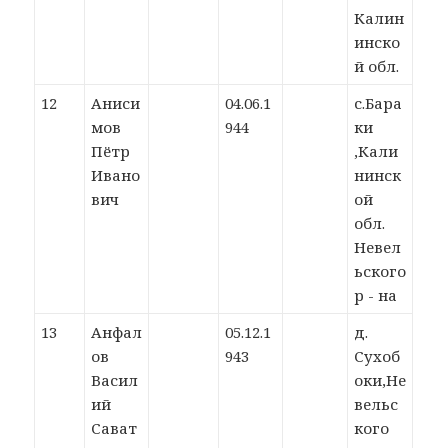
Калин
инско
й обл.
12
Аниси
04.06.1
с.Бара
мов
944
ки
Пётр
,Кали
Ивано
нинск
вич
ой
обл.
Невел
ьского
р - на
13
Анфал
05.12.1
д.
ов
943
Сухоб
Васил
оки,Не
ий
вельс
Сават
кого