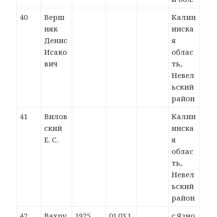
40
Верш
Калин
няк
инска
Денис
я
Исако
облас
вич
ть,
Невел
ьский
район
41
Вилов
Калин
ский
инска
Е. С.
я
облас
ть,
Невел
ьский
район
42
Вахру
1925
01.03.1
с.Язно