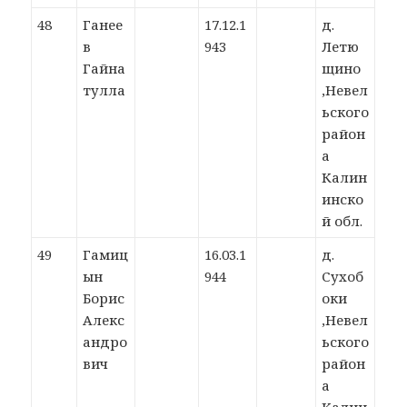
48
Ганее
17.12.1
д.
в
943
Летю
Гайна
щино
тулла
,Невел
ьского
район
а
Калин
инско
й обл.
49
Гамиц
16.03.1
д.
ын
944
Сухоб
Борис
оки
Алекс
,Невел
андро
ьского
вич
район
а