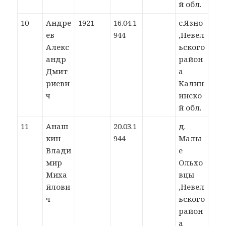
й обл.
10
Андре
1921
16.04.1
с.Язно
ев
944
,Невел
Алекс
ьского
андр
район
Дмит
а
риеви
Калин
ч
инско
й обл.
11
Анаш
20.03.1
д.
кин
944
Малы
Влади
е
мир
Ольхо
Миха
вцы
йлови
,Невел
ч
ьского
район
а