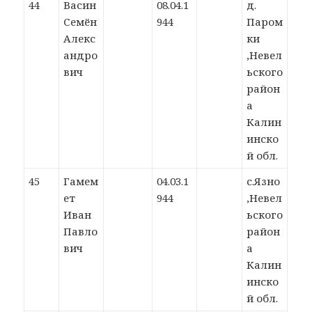
44
Васин
08.04.1
д.
Семён
944
Паром
Алекс
ки
андро
,Невел
вич
ьского
район
а
Калин
инско
й обл.
45
Гамем
04.03.1
с.Язно
ет
944
,Невел
Иван
ьского
Павло
район
вич
а
Калин
инско
й обл.