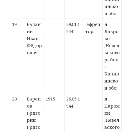
инско
й обл.
19
Балан
29.01.1
ефрей
д.
ин
944
тор
Лавро
Иван
во
Фёдор
,Невел
ович
ьского
район
а
Калин
инско
й обл.
20
Баран
1915
26.05.1
д.
ов
944
Паром
Григо
ки
рий
,Невел
Григо
ьского