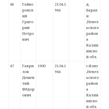
46
Гайво
21.04.1
д.
ронск
944
Барак
ий
и
Григо
,Невел
рий
ьского
Петро
район
вич
а
Калин
инско
й обл.
47
Гаври
1900
21.04.1
с.Язно
лов
944
,Невел
Демен
ьского
тий
район
Фёдор
а
ович
Калин
инско
й обл.