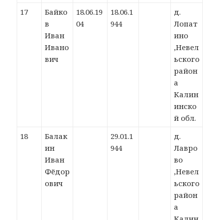
17
Байко
18.06.19
18.06.1
д.
в
04
944
Лопат
Иван
ино
Ивано
,Невел
вич
ьского
район
а
Калин
инско
й обл.
18
Балак
29.01.1
д.
ин
944
Лавро
Иван
во
Фёдор
,Невел
ович
ьского
район
а
Калин