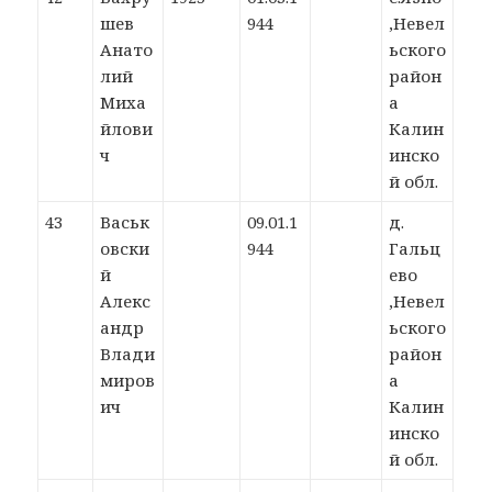
шев
944
,Невел
Анато
ьского
лий
район
Миха
а
йлови
Калин
ч
инско
й обл.
43
Васьк
09.01.1
д.
овски
944
Гальц
й
ево
Алекс
,Невел
андр
ьского
Влади
район
миров
а
ич
Калин
инско
й обл.