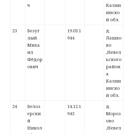
ч
Калин
инско
й обл.
23
Безуг
19.03.1
д.
лый
944
Лашко
Миха
во
ил
,Невел
Фёдор
ьского
ович
район
а
Калин
инско
й обл.
24
Белоз
14.12.1
д.
ерски
943
Мороз
й
ово
Никол
,Невел