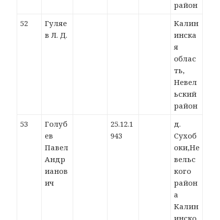
район
52
Гуляе
Калин
в Л. Д.
инска
я
облас
ть,
Невел
ьский
район
53
Голуб
25.12.1
д.
ев
943
Сухоб
Павел
оки,Не
Андр
вельс
ианов
кого
ич
район
а
Калин
инско