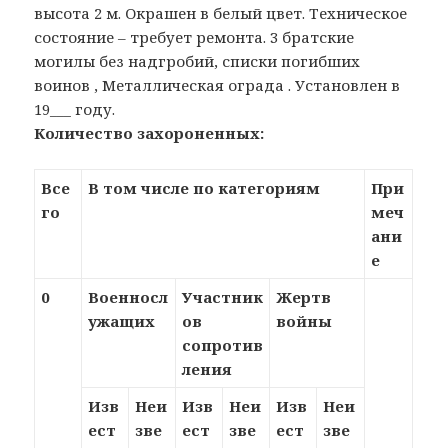
высота 2 м. Окрашен в белый цвет. Техническое
состояние – требует ремонта. 3 братские
могилы без надгробий, списки погибших
воинов , Металлическая ограда . Установлен в
19___ году.
Количество захороненных:
Все
В том числе по категориям
При
го
меч
ани
е
0
Военносл
Участник
Жертв
ужащих
ов
войны
сопротив
ления
Изв
Неи
Изв
Неи
Изв
Неи
ест
зве
ест
зве
ест
зве