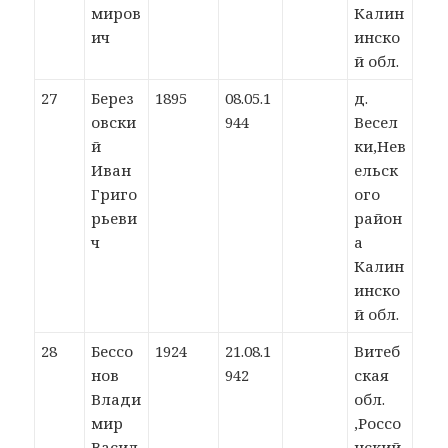
миров
Калин
ич
инско
й обл.
27
Берез
1895
08.05.1
д.
овски
944
Весел
й
ки,Нев
Иван
ельск
Григо
ого
рьеви
район
ч
а
Калин
инско
й обл.
28
Бессо
1924
21.08.1
Витеб
нов
942
ская
Влади
обл.
мир
,Россо
Васил
нский