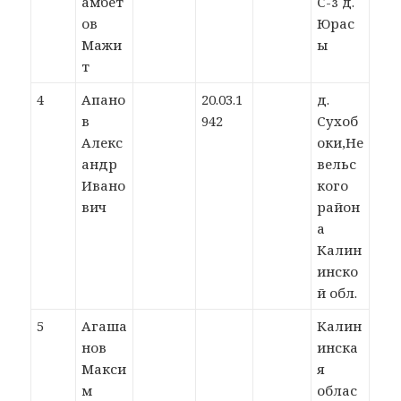
амбет
С-з д.
ов
Юрас
Мажи
ы
т
4
Апано
20.03.1
д.
в
942
Сухоб
Алекс
оки,Не
андр
вельс
Ивано
кого
вич
район
а
Калин
инско
й обл.
5
Агаша
Калин
нов
инска
Макси
я
м
облас