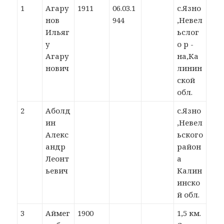
1
Агару
1911
06.03.1
с.Язно
нов
944
,Невел
Ильяг
ьслог
у
о р -
Агару
на,Ка
нович
линин
ской
обл.
2
Аболд
с.Язно
ин
,Невел
Алекс
ьского
андр
район
Леонт
а
ьевич
Калин
инско
й обл.
3
Аймег
1900
1,5 км.