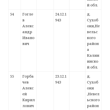
й обл.
54
Гогле
24.12.1
д.
в
943
Сухоб
Алекс
оки,Не
андр
вельс
Ивано
кого
вич
район
а
Калин
инско
й обл.
55
Горба
23.12.1
д.
чев
943
Сухоб
Алекс
оки
ей
,Невел
Кирил
ьского
лович
район