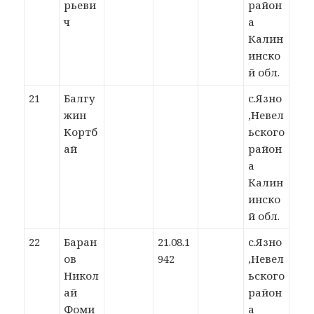
рьеви
район
ч
а
Калин
инско
й обл.
21
Балгу
с.Язно
жин
,Невел
Кортб
ьского
ай
район
а
Калин
инско
й обл.
22
Баран
21.08.1
с.Язно
ов
942
,Невел
Никол
ьского
ай
район
Фоми
а