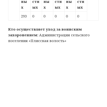
ны
стн
ны
стн
ны
стн
х
ых
х
ых
х
ых
293
0
0
0
0
0
Кто осуществляет уход за воинским
захоронением:
Администрация сельского
поселения «Плисская волость»