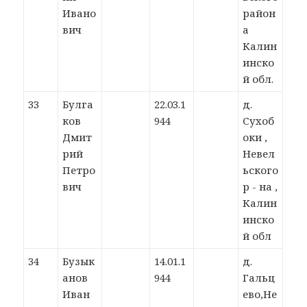
Ивано
район
вич
а
Калин
инско
й обл.
33
Булга
22.03.1
д.
ков
944
Сухоб
Дмит
оки ,
рий
Невел
Петро
ьского
вич
р - на ,
Калин
инско
й обл
34
Бузык
14.01.1
д.
анов
944
Гальц
Иван
ево,Не