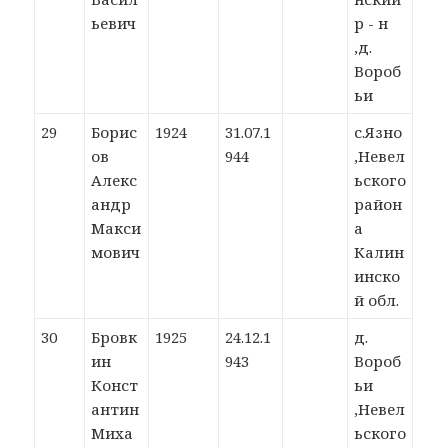
ьевич
р - н
,д.
Вороб
ьи
29
Борис
1924
31.07.1
с.Язно
ов
944
,Невел
Алекс
ьского
андр
район
Макси
а
мович
Калин
инско
й обл.
30
Бровк
1925
24.12.1
д.
ин
943
Вороб
Конст
ьи
антин
,Невел
Миха
ьского