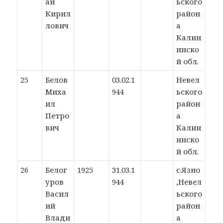
ай
ьского
Кирил
район
лович
а
Калин
инско
й обл.
25
Белов
03.02.1
Невел
Миха
944
ьского
ил
район
Петро
а
вич
Калин
инско
й обл.
26
Белог
1925
31.03.1
с.Язно
уров
944
,Невел
Васил
ьского
ий
район
Влади
а