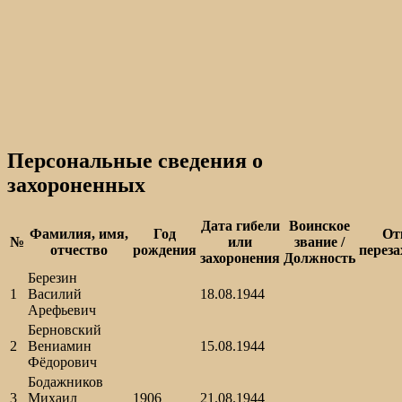
Персональные сведения о
захороненных
Дата гибели
Воинское
Фамилия, имя,
Год
От
№
или
звание /
отчество
рождения
переза
захоронения
Должность
Березин
1
Василий
18.08.1944
Арефьевич
Берновский
2
Вениамин
15.08.1944
Фёдорович
Бодажников
3
Михаил
1906
21.08.1944