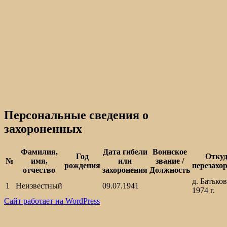
Персональные сведения о
захороненных
Фамилия,
Дата гибели
Воинское
Год
Откуд
№
имя,
или
звание /
рождения
перезахо
отчество
захоронения
Должность
д. Батько
1
Неизвестный
09.07.1941
1974 г.
Сайт работает на WordPress