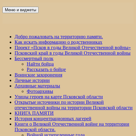
Перейти
к
Меню и виджеты
Победа 60
содержимому
Добро пожаловать на территорию памяти.
Как искать информацию о родственниках
Проект «Псков в годы Великой Отечественной войны»
Псковский край в годы Великой Отечественной войны
Бессмертный полк
Найти бойца
Рассказать о бойце
Воинские захоронения
Личные истории
Архивные материалы
Фотоархивы
Улицы героев на карте Псковской области
Открытые источники по истории Великой
отечественной войны на территории Псковской области
КНИГА ПАМЯТИ
История концентрационных лагерей
Книги о Великой Отечественной войне на территории
Псковской области.
Войной испепеленные года