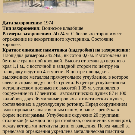
Дата захоронения:
1974
Тип захоронения:
Воинское кладбище
Размеры захоронения:
24х24 м. С боковых сторон имеет
ограждение из декоративного кустарника. Состояние
хорошее.
Краткое описание памятника (надгробия) на захоронении:
Площадка размером 24х24м., высотой 0,6 м. Изготовлена из
бетона с гранитной крошкой. Высота от земли до верхнего
края 1,1 м., с восточной и западной сторон по центру на
площадку ведут по 4 ступени. В центре площадки -
выложенное металлом прямоугольное углубление, в которое
слева и справа ведут по 3 ступени. В центре углубления на
металлическом постаменте высотой 1,05 м. установлено
сооружение из 17 зениток - автоматических пушек 87 и 100
калибров, двух 36 миллиметровых автоматических пушек,
составленных в двухъярусную ротонду. Перед сооружением
вмонтирована чаша с вечным огнем, в чаше – решётка в
форме пентаграммы. Углубление окружено 20 группами
столбиков (в каждой по три столбика, соединённых кольцом),
между которыми натянуты цепи ограждения. Перед чашей за
пределами ограждения укреплена металлическая пластина