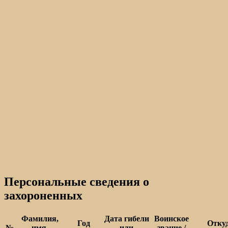
Персональные сведения о
захороненных
Фамилия,
Дата гибели
Воинское
Год
Отку
№
имя,
или
звание /