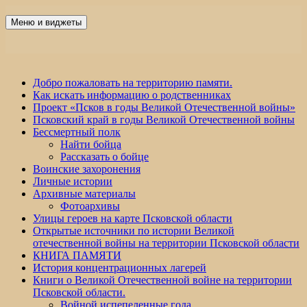
Перейти
к
Меню и виджеты
Победа 60
содержимому
Добро пожаловать на территорию памяти.
Как искать информацию о родственниках
Проект «Псков в годы Великой Отечественной войны»
Псковский край в годы Великой Отечественной войны
Бессмертный полк
Найти бойца
Рассказать о бойце
Воинские захоронения
Личные истории
Архивные материалы
Фотоархивы
Улицы героев на карте Псковской области
Открытые источники по истории Великой
отечественной войны на территории Псковской области
КНИГА ПАМЯТИ
История концентрационных лагерей
Книги о Великой Отечественной войне на территории
Псковской области.
Войной испепеленные года