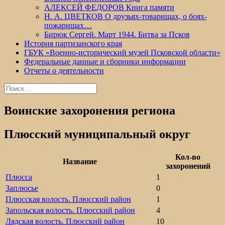
АЛЕКСЕЙ ФЕДОРОВ Книга памяти
Н. А. ЦВЕТКОВ О друзьях-товарищах, о боях-
пожарищах…
Бирюк Сергей. Март 1944. Битва за Псков
История партизанского края
ГБУК «Военно-исторический музей Псковской области»
Федеральные данные и сборники информации
Отчеты о деятельности
Найти:
Воинские захоронения региона
Плюсский муниципальный округ
Кол-во
Название
захоронений
Плюсса
1
Заплюсье
0
Плюсская волость. Плюсский район
1
Запольская волость. Плюсский район
4
Лядская волость. Плюсский район
10