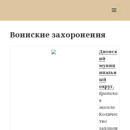
Победа 60
МЕНЮ
И
ВИДЖЕТЫ
Воинские захоронения
Дновск
ий
муниц
ипальн
ый
округ,
Братска
я
могила
Количес
тво
захорон