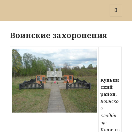
Победа 60
МЕНЮ
И
ВИДЖЕТЫ
Воинские захоронения
Куньин
ский
район,
Воинско
е
кладби
ще
Количес