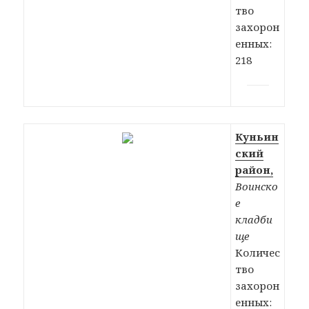
тво
захорон
енных:
218
Куньин
ский
район,
Воинско
е
кладби
ще
Количес
тво
захорон
енных: