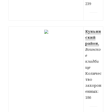
239
Куньин
ский
район,
Воинско
е
кладби
ще
Количес
тво
захорон
енных:
186