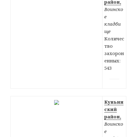
район,
Воинско
е
кладби
ще
Количес
тво
захорон
енных:
543
Куньин
ский
район,
Воинско
е