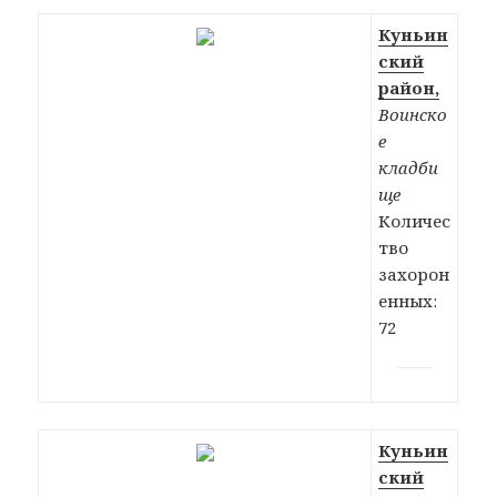
Куньин
ский
район,
Воинско
е
кладби
ще
Количес
тво
захорон
енных:
72
Куньин
ский