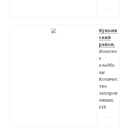
Куньин
ский
район,
Воинско
е
кладби
ще
Количес
тво
захорон
енных:
618