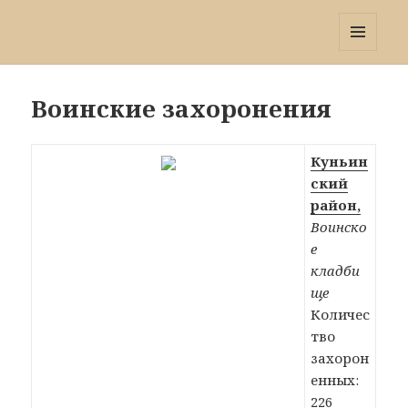
Победа 60
МЕНЮ
И
ВИДЖЕТЫ
Воинские захоронения
Куньин
ский
район,
Воинско
е
кладби
ще
Количес
тво
захорон
енных:
226