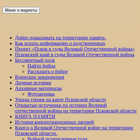
Перейти
к
Меню и виджеты
Победа 60
содержимому
Добро пожаловать на территорию памяти.
Как искать информацию о родственниках
Проект «Псков в годы Великой Отечественной войны»
Псковский край в годы Великой Отечественной войны
Бессмертный полк
Найти бойца
Рассказать о бойце
Воинские захоронения
Личные истории
Архивные материалы
Фотоархивы
Улицы героев на карте Псковской области
Открытые источники по истории Великой
отечественной войны на территории Псковской области
КНИГА ПАМЯТИ
История концентрационных лагерей
Книги о Великой Отечественной войне на территории
Псковской области.
Войной испепеленные года