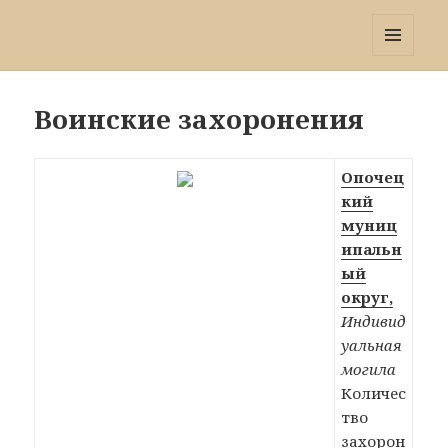
Победа 60
МЕНЮ
И
ВИДЖЕТЫ
Воинские захоронения
Опочец
кий
муниц
ипальн
ый
округ,
Индивид
уальная
могила
Количес
тво
захорон