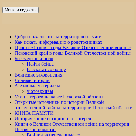
Перейти
к
Меню и виджеты
Победа 60
содержимому
Добро пожаловать на территорию памяти.
Как искать информацию о родственниках
Проект «Псков в годы Великой Отечественной войны»
Псковский край в годы Великой Отечественной войны
Бессмертный полк
Найти бойца
Рассказать о бойце
Воинские захоронения
Личные истории
Архивные материалы
Фотоархивы
Улицы героев на карте Псковской области
Открытые источники по истории Великой
отечественной войны на территории Псковской области
КНИГА ПАМЯТИ
История концентрационных лагерей
Книги о Великой Отечественной войне на территории
Псковской области.
Войной испепеленные года