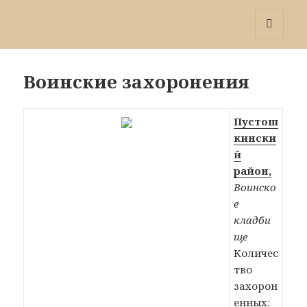
Победа 60
МЕНЮ
И
ВИДЖЕТЫ
Воинские захоронения
Пустош
кински
й
район,
Воинско
е
кладби
ще
Количес
тво
захорон
енных: