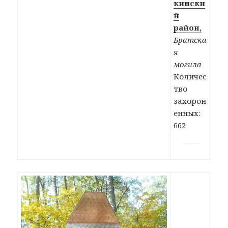
кински
й
район,
Братска
я
могила
Количес
тво
захорон
енных:
662