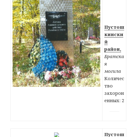
Пустош
кински
й
район,
Братска
я
могила
Количес
тво
захорон
енных: 2
Пустош