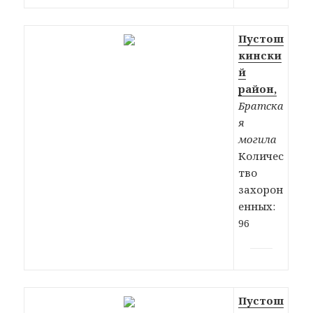
Пустош
кински
й
район,
Братска
я
могила
Количес
тво
захорон
енных:
96
Пустош