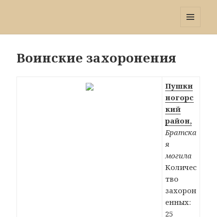
Победа 60
МЕНЮ
И
ВИДЖЕТЫ
Воинские захоронения
Пушки
ногорс
кий
район,
Братска
я
могила
Количес
тво
захорон
енных:
25