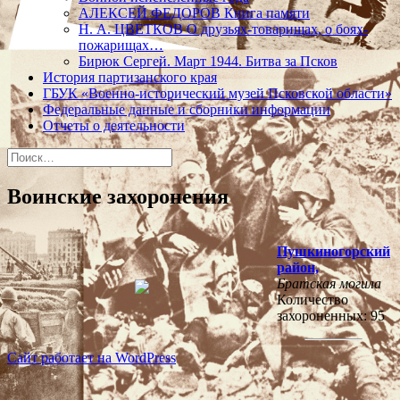
АЛЕКСЕЙ ФЕДОРОВ Книга памяти
Н. А. ЦВЕТКОВ О друзьях-товарищах, о боях-
пожарищах…
Бирюк Сергей. Март 1944. Битва за Псков
История партизанского края
ГБУК «Военно-исторический музей Псковской области»
Федеральные данные и сборники информации
Отчеты о деятельности
Найти:
Воинские захоронения
Пушкиногорский
район,
Братская могила
Количество
захороненных: 95
Сайт работает на WordPress