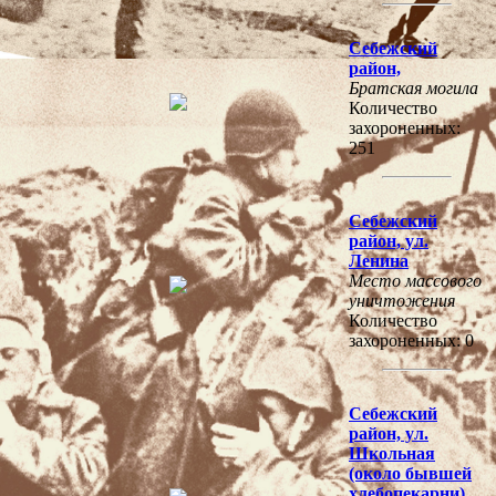
Себежский
район,
Братская могила
Количество
захороненных:
251
Себежский
район, ул.
Ленина
Место массового
уничтожения
Количество
захороненных: 0
Себежский
район, ул.
Школьная
(около бывшей
хлебопекарни)