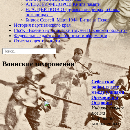
АЛЕКСЕЙ ФЕДОРОВ Книга памяти
Н. А. ЦВЕТКОВ О друзьях-товарищах, о боях-
пожарищах…
Бирюк Сергей. Март 1944. Битва за Псков
История партизанского края
ГБУК «Военно-исторический музей Псковской области»
Федеральные данные и сборники информации
Отчеты о деятельности
Найти:
Воинские захоронения
Себежский
район, в лесу
между улицами
Ореховичи и
Островно
Индивидуальная
могила
Количество
захороненных: 1