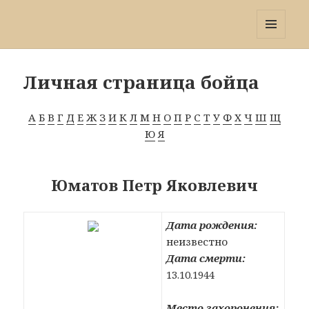
Победа 60
МЕНЮ
И
ВИДЖЕТЫ
Личная страница бойца
А
Б
В
Г
Д
Е
Ж
З
И
К
Л
М
Н
О
П
Р
С
Т
У
Ф
Х
Ч
Ш
Щ
Ю
Я
Юматов Петр Яковлевич
Дата рождения:
неизвестно
Дата смерти:
13.10.1944
Место захоронения: