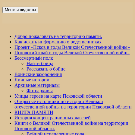
Перейти
к
Меню и виджеты
Победа 60
содержимому
Добро пожаловать на территорию памяти.
Как искать информацию о родственниках
Проект «Псков в годы Великой Отечественной войны»
Псковский край в годы Великой Отечественной войны
Бессмертный полк
Найти бойца
Рассказать о бойце
Воинские захоронения
Личные истории
Архивные материалы
Фотоархивы
Улицы героев на карте Псковской области
Открытые источники по истории Великой
отечественной войны на территории Псковской области
КНИГА ПАМЯТИ
История концентрационных лагерей
Книги о Великой Отечественной войне на территории
Псковской области.
Войной испепеленные года