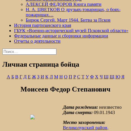
АЛЕКСЕЙ ФЕДОРОВ Книга памяти
Н. А. ЦВЕТКОВ О друзьях-товарищах, о боях-
пожарищах…
Бирюк Сергей. Март 1944. Битва за Псков
История партизанского края
ГБУК «Военно-исторический музей Псковской области»
Федеральные данные и сборники информации
Отчеты о деятельности
Найти:
Личная страница бойца
А
Б
В
Г
Д
Е
Ж
З
И
К
Л
М
Н
О
П
Р
С
Т
У
Ф
Х
Ч
Ш
Щ
Ю
Я
Моисеев Федор Степанович
Дата рождения:
неизвестно
Дата смерти:
09.01.1943
Место захоронения:
Великолукский район,