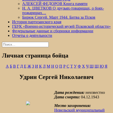
АЛЕКСЕЙ ФЕДОРОВ Книга памяти
Н. А. ЦВЕТКОВ О друзьях-товарищах, о боях-
пожарищах…
Бирюк Сергей. Март 1944. Битва за Псков
История партизанского края
ГБУК «Военно-исторический музей Псковской области»
Федеральные данные и сборники информации
Отчеты о деятельности
Найти:
Личная страница бойца
А
Б
В
Г
Д
Е
Ж
З
И
К
Л
М
Н
О
П
Р
С
Т
У
Ф
Х
Ч
Ш
Щ
Ю
Я
Удрин Сергей Николаевич
Дата рождения:
неизвестно
Дата смерти:
04.12.1943
Место захоронения:
Невельский муниципальный