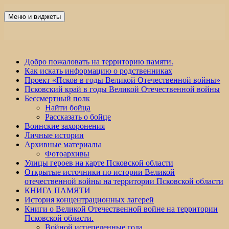
Перейти
к
Меню и виджеты
Победа 60
содержимому
Добро пожаловать на территорию памяти.
Как искать информацию о родственниках
Проект «Псков в годы Великой Отечественной войны»
Псковский край в годы Великой Отечественной войны
Бессмертный полк
Найти бойца
Рассказать о бойце
Воинские захоронения
Личные истории
Архивные материалы
Фотоархивы
Улицы героев на карте Псковской области
Открытые источники по истории Великой
отечественной войны на территории Псковской области
КНИГА ПАМЯТИ
История концентрационных лагерей
Книги о Великой Отечественной войне на территории
Псковской области.
Войной испепеленные года