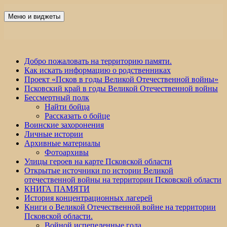
Перейти
к
Меню и виджеты
Победа 60
содержимому
Добро пожаловать на территорию памяти.
Как искать информацию о родственниках
Проект «Псков в годы Великой Отечественной войны»
Псковский край в годы Великой Отечественной войны
Бессмертный полк
Найти бойца
Рассказать о бойце
Воинские захоронения
Личные истории
Архивные материалы
Фотоархивы
Улицы героев на карте Псковской области
Открытые источники по истории Великой
отечественной войны на территории Псковской области
КНИГА ПАМЯТИ
История концентрационных лагерей
Книги о Великой Отечественной войне на территории
Псковской области.
Войной испепеленные года