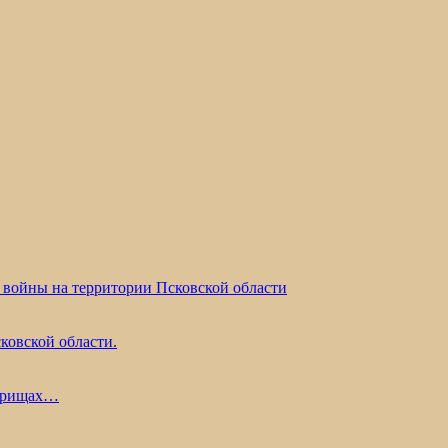
 войны на территории Псковской области
ковской области.
жарищах…