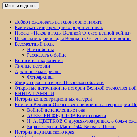
Перейти
Меню и виджеты
Победа 60
к
содержимому
Добро пожаловать на территорию памяти.
Как искать информацию о родственниках
Проект «Псков в годы Великой Отечественной войны»
Псковский край в годы Великой Отечественной войны
Бессмертный полк
Найти бойца
Рассказать о бойце
Воинские захоронения
Личные истории
Архивные материалы
Фотоархивы
Улицы героев на карте Псковской области
Открытые источники по истории Великой отечественной
КНИГА ПАМЯТИ
История концентрационных лагерей
Книги о Великой Отечественной войне на территории Пс
Войной испепеленные года
АЛЕКСЕЙ ФЕДОРОВ Книга памяти
Н. А. ЦВЕТКОВ О друзьях-товарищах, о боях-по
Бирюк Сергей. Март 1944. Битва за Псков
История партизанского края