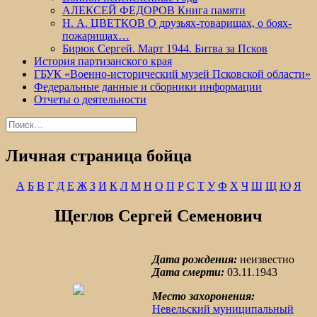
АЛЕКСЕЙ ФЕДОРОВ Книга памяти
Н. А. ЦВЕТКОВ О друзьях-товарищах, о боях-
пожарищах…
Бирюк Сергей. Март 1944. Битва за Псков
История партизанского края
ГБУК «Военно-исторический музей Псковской области»
Федеральные данные и сборники информации
Отчеты о деятельности
Найти:
Личная страница бойца
А
Б
В
Г
Д
Е
Ж
З
И
К
Л
М
Н
О
П
Р
С
Т
У
Ф
Х
Ч
Ш
Щ
Ю
Я
Щеглов Сергей Семенович
Дата рождения:
неизвестно
Дата смерти:
03.11.1943
Место захоронения:
Невельский муниципальный