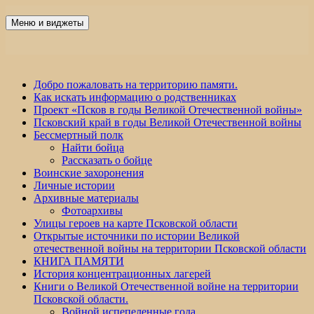
Перейти
к
Меню и виджеты
Победа 60
содержимому
Добро пожаловать на территорию памяти.
Как искать информацию о родственниках
Проект «Псков в годы Великой Отечественной войны»
Псковский край в годы Великой Отечественной войны
Бессмертный полк
Найти бойца
Рассказать о бойце
Воинские захоронения
Личные истории
Архивные материалы
Фотоархивы
Улицы героев на карте Псковской области
Открытые источники по истории Великой
отечественной войны на территории Псковской области
КНИГА ПАМЯТИ
История концентрационных лагерей
Книги о Великой Отечественной войне на территории
Псковской области.
Войной испепеленные года