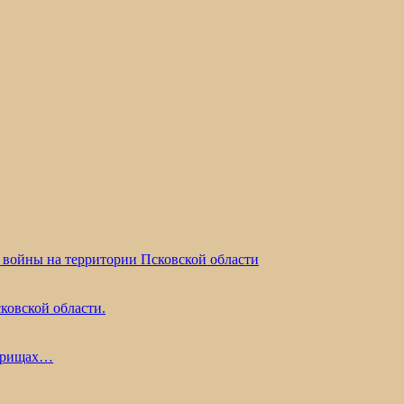
 войны на территории Псковской области
ковской области.
жарищах…