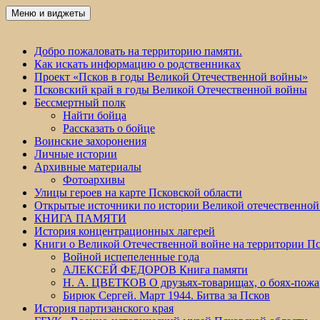
Перейти
Меню и виджеты
Победа 60
к
содержимому
Добро пожаловать на территорию памяти.
Как искать информацию о родственниках
Проект «Псков в годы Великой Отечественной войны»
Псковский край в годы Великой Отечественной войны
Бессмертный полк
Найти бойца
Рассказать о бойце
Воинские захоронения
Личные истории
Архивные материалы
Фотоархивы
Улицы героев на карте Псковской области
Открытые источники по истории Великой отечественной
КНИГА ПАМЯТИ
История концентрационных лагерей
Книги о Великой Отечественной войне на территории Пс
Войной испепеленные года
АЛЕКСЕЙ ФЕДОРОВ Книга памяти
Н. А. ЦВЕТКОВ О друзьях-товарищах, о боях-по
Бирюк Сергей. Март 1944. Битва за Псков
История партизанского края