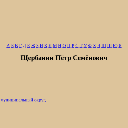
А
Б
В
Г
Д
Е
Ж
З
И
К
Л
М
Н
О
П
Р
С
Т
У
Ф
Х
Ч
Ш
Щ
Ю
Я
Щербанин Пётр Семёнович
 муниципальный округ,