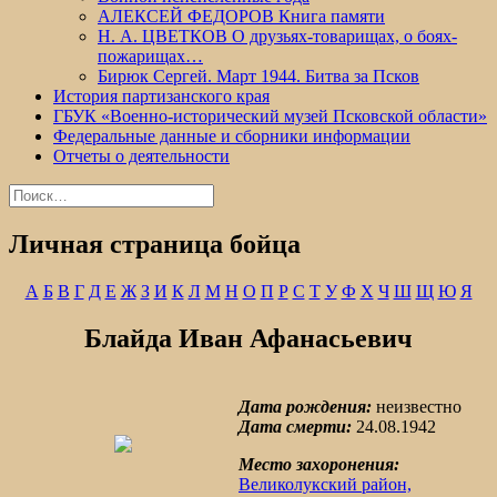
АЛЕКСЕЙ ФЕДОРОВ Книга памяти
Н. А. ЦВЕТКОВ О друзьях-товарищах, о боях-
пожарищах…
Бирюк Сергей. Март 1944. Битва за Псков
История партизанского края
ГБУК «Военно-исторический музей Псковской области»
Федеральные данные и сборники информации
Отчеты о деятельности
Найти:
Личная страница бойца
А
Б
В
Г
Д
Е
Ж
З
И
К
Л
М
Н
О
П
Р
С
Т
У
Ф
Х
Ч
Ш
Щ
Ю
Я
Блайда Иван Афанасьевич
Дата рождения:
неизвестно
Дата смерти:
24.08.1942
Место захоронения:
Великолукский район,