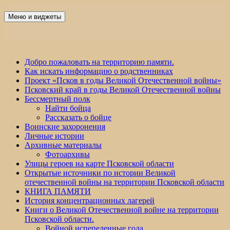
Перейти
к
Меню и виджеты
Победа 60
содержимому
Добро пожаловать на территорию памяти.
Как искать информацию о родственниках
Проект «Псков в годы Великой Отечественной войны»
Псковский край в годы Великой Отечественной войны
Бессмертный полк
Найти бойца
Рассказать о бойце
Воинские захоронения
Личные истории
Архивные материалы
Фотоархивы
Улицы героев на карте Псковской области
Открытые источники по истории Великой
отечественной войны на территории Псковской области
КНИГА ПАМЯТИ
История концентрационных лагерей
Книги о Великой Отечественной войне на территории
Псковской области.
Войной испепеленные года