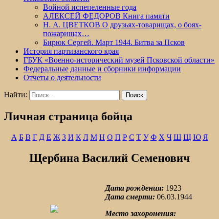
Войной испепеленные года
АЛЕКСЕЙ ФЕДОРОВ Книга памяти
Н. А. ЦВЕТКОВ О друзьях-товарищах, о боях-
пожарищах…
Бирюк Сергей. Март 1944. Битва за Псков
История партизанского края
ГБУК «Военно-исторический музей Псковской области»
Федеральные данные и сборники информации
Отчеты о деятельности
Найти:
Личная страница бойца
А
Б
В
Г
Д
Е
Ж
З
И
К
Л
М
Н
О
П
Р
С
Т
У
Ф
Х
Ч
Ш
Щ
Ю
Я
Щербина Василий Семенович
Дата рождения:
1923
Дата смерти:
06.03.1944
Место захоронения: