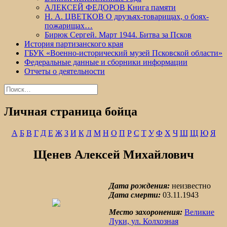
АЛЕКСЕЙ ФЕДОРОВ Книга памяти
Н. А. ЦВЕТКОВ О друзьях-товарищах, о боях-
пожарищах…
Бирюк Сергей. Март 1944. Битва за Псков
История партизанского края
ГБУК «Военно-исторический музей Псковской области»
Федеральные данные и сборники информации
Отчеты о деятельности
Найти:
Личная страница бойца
А
Б
В
Г
Д
Е
Ж
З
И
К
Л
М
Н
О
П
Р
С
Т
У
Ф
Х
Ч
Ш
Щ
Ю
Я
Щенев Алексей Михайлович
Дата рождения:
неизвестно
Дата смерти:
03.11.1943
Место захоронения:
Великие
Луки, ул. Колхозная