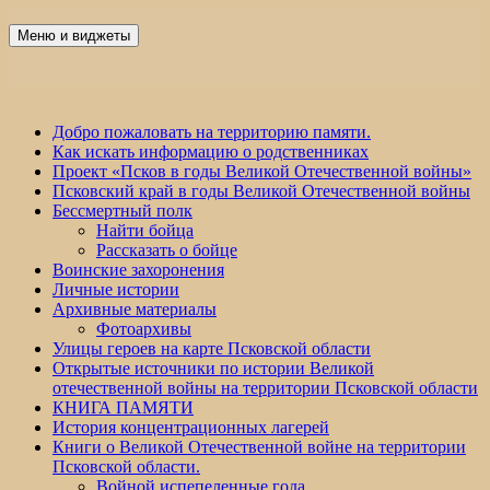
Перейти
к
Меню и виджеты
Победа 60
содержимому
Добро пожаловать на территорию памяти.
Как искать информацию о родственниках
Проект «Псков в годы Великой Отечественной войны»
Псковский край в годы Великой Отечественной войны
Бессмертный полк
Найти бойца
Рассказать о бойце
Воинские захоронения
Личные истории
Архивные материалы
Фотоархивы
Улицы героев на карте Псковской области
Открытые источники по истории Великой
отечественной войны на территории Псковской области
КНИГА ПАМЯТИ
История концентрационных лагерей
Книги о Великой Отечественной войне на территории
Псковской области.
Войной испепеленные года