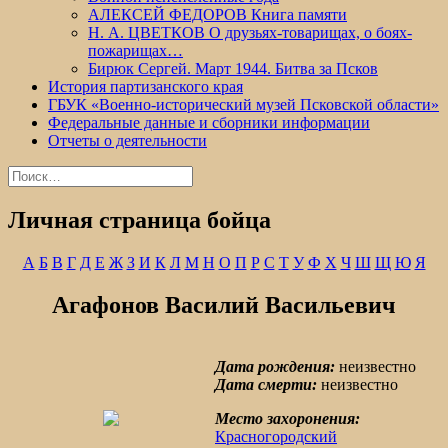
АЛЕКСЕЙ ФЕДОРОВ Книга памяти
Н. А. ЦВЕТКОВ О друзьях-товарищах, о боях-
пожарищах…
Бирюк Сергей. Март 1944. Битва за Псков
История партизанского края
ГБУК «Военно-исторический музей Псковской области»
Федеральные данные и сборники информации
Отчеты о деятельности
Найти:
Личная страница бойца
А
Б
В
Г
Д
Е
Ж
З
И
К
Л
М
Н
О
П
Р
С
Т
У
Ф
Х
Ч
Ш
Щ
Ю
Я
Агафонов Василий Васильевич
Дата рождения:
неизвестно
Дата смерти:
неизвестно
Место захоронения:
Красногородский