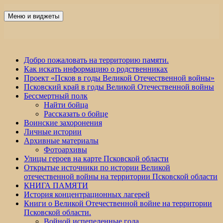
Перейти
к
Меню и виджеты
Победа 60
содержимому
Добро пожаловать на территорию памяти.
Как искать информацию о родственниках
Проект «Псков в годы Великой Отечественной войны»
Псковский край в годы Великой Отечественной войны
Бессмертный полк
Найти бойца
Рассказать о бойце
Воинские захоронения
Личные истории
Архивные материалы
Фотоархивы
Улицы героев на карте Псковской области
Открытые источники по истории Великой
отечественной войны на территории Псковской области
КНИГА ПАМЯТИ
История концентрационных лагерей
Книги о Великой Отечественной войне на территории
Псковской области.
Войной испепеленные года