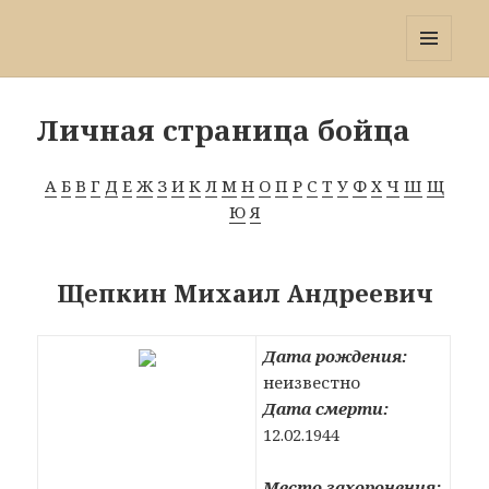
Победа 60
МЕНЮ
И
ВИДЖЕТЫ
Личная страница бойца
А
Б
В
Г
Д
Е
Ж
З
И
К
Л
М
Н
О
П
Р
С
Т
У
Ф
Х
Ч
Ш
Щ
Ю
Я
Щепкин Михаил Андреевич
Дата рождения:
неизвестно
Дата смерти:
12.02.1944
Место захоронения: