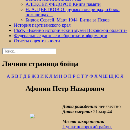
АЛЕКСЕЙ ФЕДОРОВ Книга памяти
Н. А. ЦВЕТКОВ О друзьях-товарищах, о боях-
пожарищах…
Бирюк Сергей. Март 1944. Битва за Псков
История партизанского края
ГБУК «Военно-исторический музей Псковской области»
Федеральные данные и сборники информации
Отчеты о деятельности
Найти:
Личная страница бойца
А
Б
В
Г
Д
Е
Ж
З
И
К
Л
М
Н
О
П
Р
С
Т
У
Ф
Х
Ч
Ш
Щ
Ю
Я
Афонин Петр Назарович
Дата рождения:
неизвестно
Дата смерти:
21.мар.44
Место захоронения:
Пушкиногорский район,