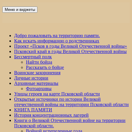
Перейти
к
Меню и виджеты
Победа 60
содержимому
Добро пожаловать на территорию памяти.
Как искать информацию о родственниках
Проект «Псков в годы Великой Отечественной войны»
Псковский край в годы Великой Отечественной войны
Бессмертный полк
Найти бойца
Рассказать о бойце
Воинские захоронения
Личные истории
Архивные материалы
Фотоархивы
Улицы героев на карте Псковской области
Открытые источники по истории Великой
отечественной войны на территории Псковской области
КНИГА ПАМЯТИ
История концентрационных лагерей
Книги о Великой Отечественной войне на территории
Псковской области.
Войной испепеленные года