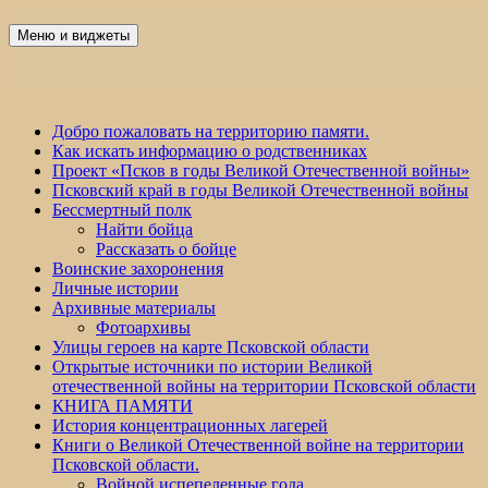
Перейти
к
Меню и виджеты
Победа 60
содержимому
Добро пожаловать на территорию памяти.
Как искать информацию о родственниках
Проект «Псков в годы Великой Отечественной войны»
Псковский край в годы Великой Отечественной войны
Бессмертный полк
Найти бойца
Рассказать о бойце
Воинские захоронения
Личные истории
Архивные материалы
Фотоархивы
Улицы героев на карте Псковской области
Открытые источники по истории Великой
отечественной войны на территории Псковской области
КНИГА ПАМЯТИ
История концентрационных лагерей
Книги о Великой Отечественной войне на территории
Псковской области.
Войной испепеленные года