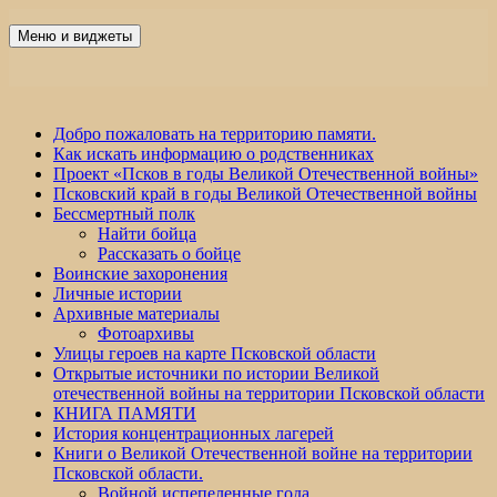
Перейти
к
Меню и виджеты
Победа 60
содержимому
Добро пожаловать на территорию памяти.
Как искать информацию о родственниках
Проект «Псков в годы Великой Отечественной войны»
Псковский край в годы Великой Отечественной войны
Бессмертный полк
Найти бойца
Рассказать о бойце
Воинские захоронения
Личные истории
Архивные материалы
Фотоархивы
Улицы героев на карте Псковской области
Открытые источники по истории Великой
отечественной войны на территории Псковской области
КНИГА ПАМЯТИ
История концентрационных лагерей
Книги о Великой Отечественной войне на территории
Псковской области.
Войной испепеленные года