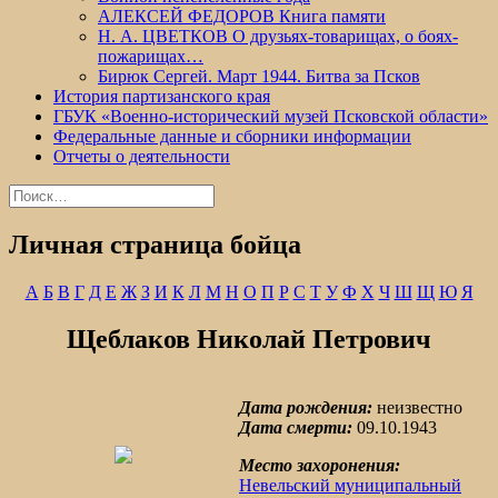
АЛЕКСЕЙ ФЕДОРОВ Книга памяти
Н. А. ЦВЕТКОВ О друзьях-товарищах, о боях-
пожарищах…
Бирюк Сергей. Март 1944. Битва за Псков
История партизанского края
ГБУК «Военно-исторический музей Псковской области»
Федеральные данные и сборники информации
Отчеты о деятельности
Найти:
Личная страница бойца
А
Б
В
Г
Д
Е
Ж
З
И
К
Л
М
Н
О
П
Р
С
Т
У
Ф
Х
Ч
Ш
Щ
Ю
Я
Щеблаков Николай Петрович
Дата рождения:
неизвестно
Дата смерти:
09.10.1943
Место захоронения:
Невельский муниципальный