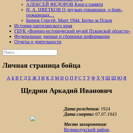
АЛЕКСЕЙ ФЕДОРОВ Книга памяти
Н. А. ЦВЕТКОВ О друзьях-товарищах, о боях-
пожарищах…
Бирюк Сергей. Март 1944. Битва за Псков
История партизанского края
ГБУК «Военно-исторический музей Псковской области»
Федеральные данные и сборники информации
Отчеты о деятельности
Найти:
Личная страница бойца
А
Б
В
Г
Д
Е
Ж
З
И
К
Л
М
Н
О
П
Р
С
Т
У
Ф
Х
Ч
Ш
Щ
Ю
Я
Щедрин Аркадий Иванович
Дата рождения:
1924
Дата смерти:
07.07.1943
Место захоронения:
Великолукский район,