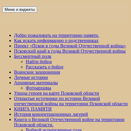
Перейти
к
Меню и виджеты
Победа 60
содержимому
Добро пожаловать на территорию памяти.
Как искать информацию о родственниках
Проект «Псков в годы Великой Отечественной войны»
Псковский край в годы Великой Отечественной войны
Бессмертный полк
Найти бойца
Рассказать о бойце
Воинские захоронения
Личные истории
Архивные материалы
Фотоархивы
Улицы героев на карте Псковской области
Открытые источники по истории Великой
отечественной войны на территории Псковской области
КНИГА ПАМЯТИ
История концентрационных лагерей
Книги о Великой Отечественной войне на территории
Псковской области.
Войной испепеленные года