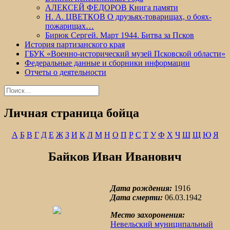
АЛЕКСЕЙ ФЕДОРОВ Книга памяти
Н. А. ЦВЕТКОВ О друзьях-товарищах, о боях-
пожарищах…
Бирюк Сергей. Март 1944. Битва за Псков
История партизанского края
ГБУК «Военно-исторический музей Псковской области»
Федеральные данные и сборники информации
Отчеты о деятельности
Найти:
Личная страница бойца
А
Б
В
Г
Д
Е
Ж
З
И
К
Л
М
Н
О
П
Р
С
Т
У
Ф
Х
Ч
Ш
Щ
Ю
Я
Байков Иван Иванович
Дата рождения:
1916
Дата смерти:
06.03.1942
Место захоронения:
Невельский муниципальный