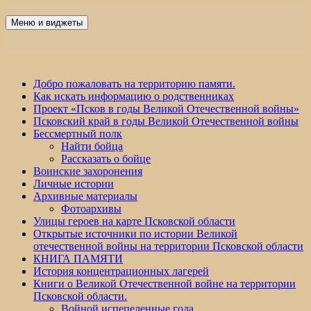
Перейти
к
Меню и виджеты
Победа 60
содержимому
Добро пожаловать на территорию памяти.
Как искать информацию о родственниках
Проект «Псков в годы Великой Отечественной войны»
Псковский край в годы Великой Отечественной войны
Бессмертный полк
Найти бойца
Рассказать о бойце
Воинские захоронения
Личные истории
Архивные материалы
Фотоархивы
Улицы героев на карте Псковской области
Открытые источники по истории Великой
отечественной войны на территории Псковской области
КНИГА ПАМЯТИ
История концентрационных лагерей
Книги о Великой Отечественной войне на территории
Псковской области.
Войной испепеленные года