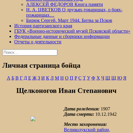
АЛЕКСЕЙ ФЕДОРОВ Книга памяти
Н. А. ЦВЕТКОВ О друзьях-товарищах, о боях-
пожарищах…
Бирюк Сергей. Март 1944. Битва за Псков
История партизанского края
ГБУК «Военно-исторический музей Псковской области»
Федеральные данные и сборники информации
Отчеты о деятельности
Найти:
Личная страница бойца
А
Б
В
Г
Д
Е
Ж
З
И
К
Л
М
Н
О
П
Р
С
Т
У
Ф
Х
Ч
Ш
Щ
Ю
Я
Щелконогов Иван Степанович
Дата рождения:
1907
Дата смерти:
10.12.1942
Место захоронения:
Великолукский район,