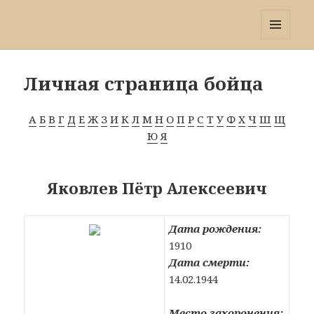
Победа 60
МЕНЮ
И
ВИДЖЕТЫ
Личная страница бойца
А
Б
В
Г
Д
Е
Ж
З
И
К
Л
М
Н
О
П
Р
С
Т
У
Ф
Х
Ч
Ш
Щ
Ю
Я
Яковлев Пётр Алексеевич
Дата рождения:
1910
Дата смерти:
14.02.1944
Место захоронения: