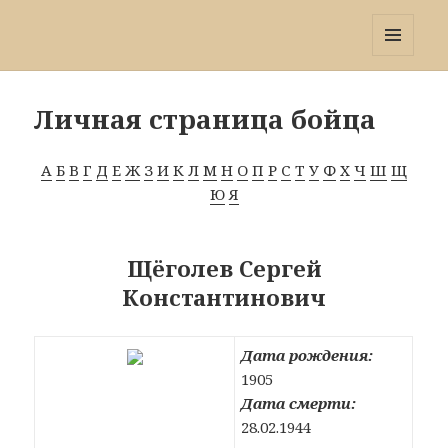
Победа 60
МЕНЮ
И
ВИДЖЕТЫ
Личная страница бойца
А
Б
В
Г
Д
Е
Ж
З
И
К
Л
М
Н
О
П
Р
С
Т
У
Ф
Х
Ч
Ш
Щ
Ю
Я
Щёголев Сергей
Константинович
Дата рождения:
1905
Дата смерти:
28.02.1944