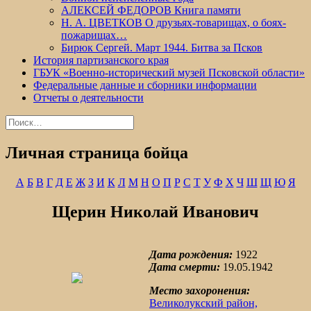
АЛЕКСЕЙ ФЕДОРОВ Книга памяти
Н. А. ЦВЕТКОВ О друзьях-товарищах, о боях-
пожарищах…
Бирюк Сергей. Март 1944. Битва за Псков
История партизанского края
ГБУК «Военно-исторический музей Псковской области»
Федеральные данные и сборники информации
Отчеты о деятельности
Найти:
Личная страница бойца
А
Б
В
Г
Д
Е
Ж
З
И
К
Л
М
Н
О
П
Р
С
Т
У
Ф
Х
Ч
Ш
Щ
Ю
Я
Щерин Николай Иванович
Дата рождения:
1922
Дата смерти:
19.05.1942
Место захоронения:
Великолукский район,