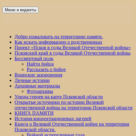
Перейти
к
Меню и виджеты
Победа 60
содержимому
Добро пожаловать на территорию памяти.
Как искать информацию о родственниках
Проект «Псков в годы Великой Отечественной войны»
Псковский край в годы Великой Отечественной войны
Бессмертный полк
Найти бойца
Рассказать о бойце
Воинские захоронения
Личные истории
Архивные материалы
Фотоархивы
Улицы героев на карте Псковской области
Открытые источники по истории Великой
отечественной войны на территории Псковской области
КНИГА ПАМЯТИ
История концентрационных лагерей
Книги о Великой Отечественной войне на территории
Псковской области.
Войной испепеленные года