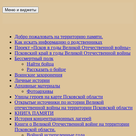
Перейти
к
Меню и виджеты
Победа 60
содержимому
Добро пожаловать на территорию памяти.
Как искать информацию о родственниках
Проект «Псков в годы Великой Отечественной войны»
Псковский край в годы Великой Отечественной войны
Бессмертный полк
Найти бойца
Рассказать о бойце
Воинские захоронения
Личные истории
Архивные материалы
Фотоархивы
Улицы героев на карте Псковской области
Открытые источники по истории Великой
отечественной войны на территории Псковской области
КНИГА ПАМЯТИ
История концентрационных лагерей
Книги о Великой Отечественной войне на территории
Псковской области.
Войной испепеленные года