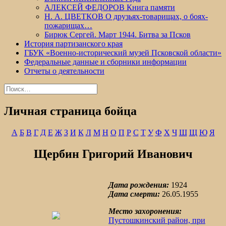
АЛЕКСЕЙ ФЕДОРОВ Книга памяти
Н. А. ЦВЕТКОВ О друзьях-товарищах, о боях-
пожарищах…
Бирюк Сергей. Март 1944. Битва за Псков
История партизанского края
ГБУК «Военно-исторический музей Псковской области»
Федеральные данные и сборники информации
Отчеты о деятельности
Найти:
Личная страница бойца
А
Б
В
Г
Д
Е
Ж
З
И
К
Л
М
Н
О
П
Р
С
Т
У
Ф
Х
Ч
Ш
Щ
Ю
Я
Щербин Григорий Иванович
Дата рождения:
1924
Дата смерти:
26.05.1955
Место захоронения:
Пустошкинский район, при