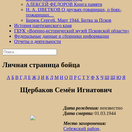
АЛЕКСЕЙ ФЕДОРОВ Книга памяти
Н. А. ЦВЕТКОВ О друзьях-товарищах, о боях-
пожарищах…
Бирюк Сергей. Март 1944. Битва за Псков
История партизанского края
ГБУК «Военно-исторический музей Псковской области»
Федеральные данные и сборники информации
Отчеты о деятельности
Найти:
Личная страница бойца
А
Б
В
Г
Д
Е
Ж
З
И
К
Л
М
Н
О
П
Р
С
Т
У
Ф
Х
Ч
Ш
Щ
Ю
Я
Щербаков Семён Игнатович
Дата рождения:
неизвестно
Дата смерти:
01.03.1944
Место захоронения:
Себежский район,