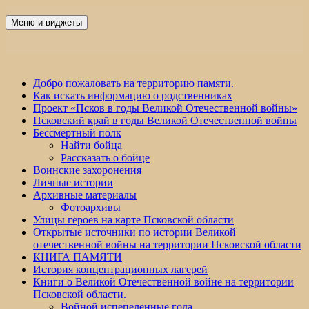
Перейти
к
Меню и виджеты
Победа 60
содержимому
Добро пожаловать на территорию памяти.
Как искать информацию о родственниках
Проект «Псков в годы Великой Отечественной войны»
Псковский край в годы Великой Отечественной войны
Бессмертный полк
Найти бойца
Рассказать о бойце
Воинские захоронения
Личные истории
Архивные материалы
Фотоархивы
Улицы героев на карте Псковской области
Открытые источники по истории Великой
отечественной войны на территории Псковской области
КНИГА ПАМЯТИ
История концентрационных лагерей
Книги о Великой Отечественной войне на территории
Псковской области.
Войной испепеленные года