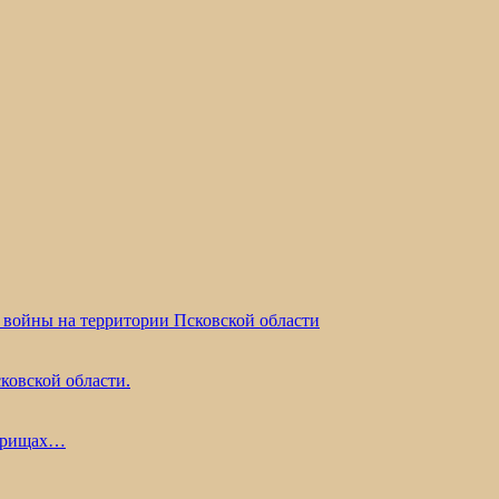
 войны на территории Псковской области
ковской области.
жарищах…