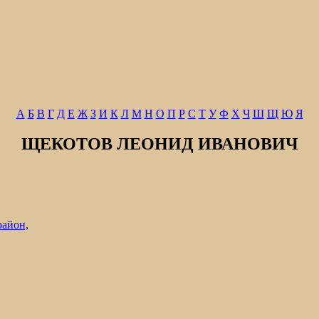
А
Б
В
Г
Д
Е
Ж
З
И
К
Л
М
Н
О
П
Р
С
Т
У
Ф
Х
Ч
Ш
Щ
Ю
Я
ЩЕКОТОВ ЛЕОНИД ИВАНОВИЧ
район,