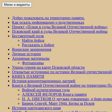
Перейти
Меню и виджеты
Победа 60
к
содержимому
Добро пожаловать на территорию памяти.
Как искать информацию о родственниках
Проект «Псков в годы Великой Отечественной войны»
Псковский край в годы Великой Отечественной войны
Бессмертный полк
Найти бойца
Рассказать о бойце
Воинские захоронения
Личные истории
Архивные материалы
Фотоархивы
Улицы героев на карте Псковской области
Открытые источники по истории Великой отечественной
КНИГА ПАМЯТИ
История концентрационных лагерей
Книги о Великой Отечественной войне на территории Пс
Войной испепеленные года
АЛЕКСЕЙ ФЕДОРОВ Книга памяти
Н. А. ЦВЕТКОВ О друзьях-товарищах, о боях-по
Бирюк Сергей. Март 1944. Битва за Псков
История партизанского края