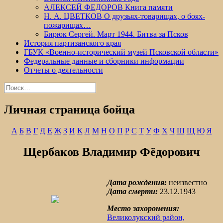
АЛЕКСЕЙ ФЕДОРОВ Книга памяти
Н. А. ЦВЕТКОВ О друзьях-товарищах, о боях-
пожарищах…
Бирюк Сергей. Март 1944. Битва за Псков
История партизанского края
ГБУК «Военно-исторический музей Псковской области»
Федеральные данные и сборники информации
Отчеты о деятельности
Найти:
Личная страница бойца
А
Б
В
Г
Д
Е
Ж
З
И
К
Л
М
Н
О
П
Р
С
Т
У
Ф
Х
Ч
Ш
Щ
Ю
Я
Щербаков Владимир Фёдорович
Дата рождения:
неизвестно
Дата смерти:
23.12.1943
Место захоронения:
Великолукский район,