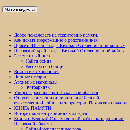
Перейти
к
Меню и виджеты
Победа 60
содержимому
Добро пожаловать на территорию памяти.
Как искать информацию о родственниках
Проект «Псков в годы Великой Отечественной войны»
Псковский край в годы Великой Отечественной войны
Бессмертный полк
Найти бойца
Рассказать о бойце
Воинские захоронения
Личные истории
Архивные материалы
Фотоархивы
Улицы героев на карте Псковской области
Открытые источники по истории Великой
отечественной войны на территории Псковской области
КНИГА ПАМЯТИ
История концентрационных лагерей
Книги о Великой Отечественной войне на территории
Псковской области.
Войной испепеленные года