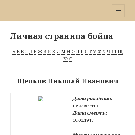
Победа 60
МЕНЮ
И
ВИДЖЕТЫ
Личная страница бойца
А
Б
В
Г
Д
Е
Ж
З
И
К
Л
М
Н
О
П
Р
С
Т
У
Ф
Х
Ч
Ш
Щ
Ю
Я
Щелков Николай Иванович
Дата рождения:
неизвестно
Дата смерти:
16.01.1943
Место захоронения: