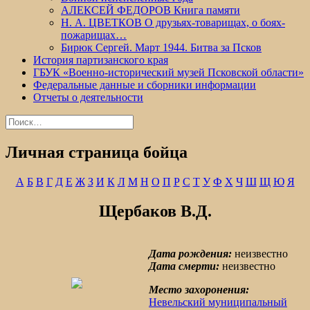
АЛЕКСЕЙ ФЕДОРОВ Книга памяти
Н. А. ЦВЕТКОВ О друзьях-товарищах, о боях-
пожарищах…
Бирюк Сергей. Март 1944. Битва за Псков
История партизанского края
ГБУК «Военно-исторический музей Псковской области»
Федеральные данные и сборники информации
Отчеты о деятельности
Найти:
Личная страница бойца
А
Б
В
Г
Д
Е
Ж
З
И
К
Л
М
Н
О
П
Р
С
Т
У
Ф
Х
Ч
Ш
Щ
Ю
Я
Щербаков В.Д.
Дата рождения:
неизвестно
Дата смерти:
неизвестно
Место захоронения:
Невельский муниципальный