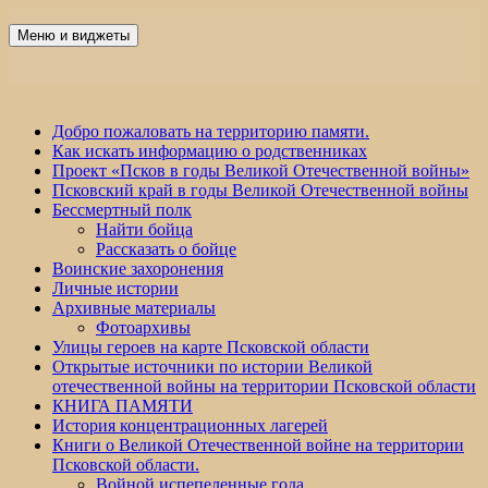
Перейти
к
Меню и виджеты
Победа 60
содержимому
Добро пожаловать на территорию памяти.
Как искать информацию о родственниках
Проект «Псков в годы Великой Отечественной войны»
Псковский край в годы Великой Отечественной войны
Бессмертный полк
Найти бойца
Рассказать о бойце
Воинские захоронения
Личные истории
Архивные материалы
Фотоархивы
Улицы героев на карте Псковской области
Открытые источники по истории Великой
отечественной войны на территории Псковской области
КНИГА ПАМЯТИ
История концентрационных лагерей
Книги о Великой Отечественной войне на территории
Псковской области.
Войной испепеленные года