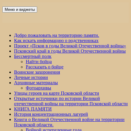
Перейти
к
Меню и виджеты
Победа 60
содержимому
Добро пожаловать на территорию памяти.
Как искать информацию о родственниках
Проект «Псков в годы Великой Отечественной войны»
Псковский край в годы Великой Отечественной войны
Бессмертный полк
Найти бойца
Рассказать о бойце
Воинские захоронения
Личные истории
Архивные материалы
Фотоархивы
Улицы героев на карте Псковской области
Открытые источники по истории Великой
отечественной войны на территории Псковской области
КНИГА ПАМЯТИ
История концентрационных лагерей
Книги о Великой Отечественной войне на территории
Псковской области.
Войной испепеленные года