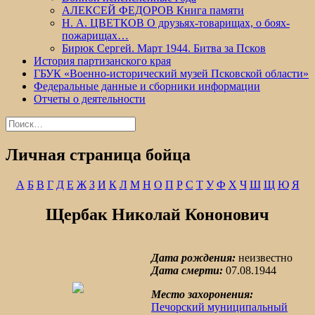
АЛЕКСЕЙ ФЕДОРОВ Книга памяти
Н. А. ЦВЕТКОВ О друзьях-товарищах, о боях-
пожарищах…
Бирюк Сергей. Март 1944. Битва за Псков
История партизанского края
ГБУК «Военно-исторический музей Псковской области»
Федеральные данные и сборники информации
Отчеты о деятельности
Найти:
Личная страница бойца
А
Б
В
Г
Д
Е
Ж
З
И
К
Л
М
Н
О
П
Р
С
Т
У
Ф
Х
Ч
Ш
Щ
Ю
Я
Щербак Николай Кононович
Дата рождения:
неизвестно
Дата смерти:
07.08.1944
Место захоронения:
Печорский муниципальный