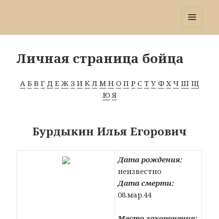
Победа 60
МЕНЮ
И
ВИДЖЕТЫ
Личная страница бойца
А
Б
В
Г
Д
Е
Ж
З
И
К
Л
М
Н
О
П
Р
С
Т
У
Ф
Х
Ч
Ш
Щ
Ю
Я
Бурдыкин Илья Егорович
Дата рождения:
неизвестно
Дата смерти:
08.мар.44
Место захоронения: