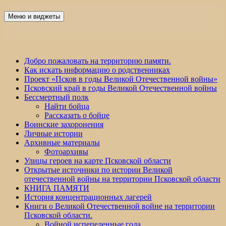
Перейти
к
Меню и виджеты
Победа 60
содержимому
Добро пожаловать на территорию памяти.
Как искать информацию о родственниках
Проект «Псков в годы Великой Отечественной войны»
Псковский край в годы Великой Отечественной войны
Бессмертный полк
Найти бойца
Рассказать о бойце
Воинские захоронения
Личные истории
Архивные материалы
Фотоархивы
Улицы героев на карте Псковской области
Открытые источники по истории Великой
отечественной войны на территории Псковской области
КНИГА ПАМЯТИ
История концентрационных лагерей
Книги о Великой Отечественной войне на территории
Псковской области.
Войной испепеленные года