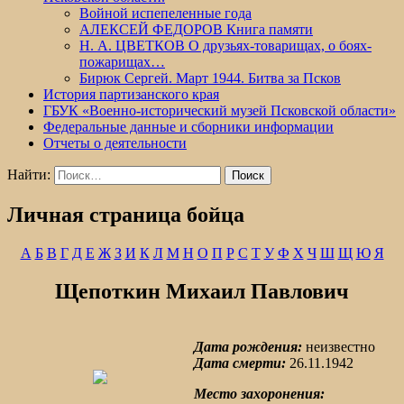
Войной испепеленные года
АЛЕКСЕЙ ФЕДОРОВ Книга памяти
Н. А. ЦВЕТКОВ О друзьях-товарищах, о боях-
пожарищах…
Бирюк Сергей. Март 1944. Битва за Псков
История партизанского края
ГБУК «Военно-исторический музей Псковской области»
Федеральные данные и сборники информации
Отчеты о деятельности
Найти:
Личная страница бойца
А
Б
В
Г
Д
Е
Ж
З
И
К
Л
М
Н
О
П
Р
С
Т
У
Ф
Х
Ч
Ш
Щ
Ю
Я
Щепоткин Михаил Павлович
Дата рождения:
неизвестно
Дата смерти:
26.11.1942
Место захоронения: