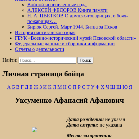
Войной испепеленные года
АЛЕКСЕЙ ФЕДОРОВ Книга памяти
Н. А. ЦВЕТКОВ О друзьях-товарищах, о боях-
пожарищах…
Бирюк Сергей. Март 1944. Битва за Псков
История партизанского края
ГБУК «Военно-исторический музей Псковской области»
Федеральные данные и сборники информации
Отчеты о деятельности
Найти:
Личная страница бойца
А
Б
В
Г
Д
Е
Ж
З
И
К
Л
М
Н
О
П
Р
С
Т
У
Ф
Х
Ч
Ш
Щ
Ю
Я
Уксуменко Афанасий Афанович
Дата рождения:
не указан
Дата смерти:
не указана
Место захоронения: